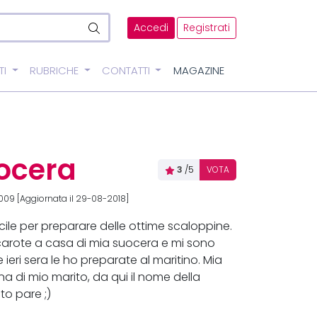
Accedi
Registrati
TI
RUBRICHE
CONTATTI
MAGAZINE
uocera
3
/5
VOTA
09 [Aggiornata il 29-08-2018]
acile per preparare delle ottime scaloppine.
arote a casa di mia suocera e mi sono
ieri sera le ho preparate al maritino. Mia
 di mio marito, da qui il nome della
o pare ;)