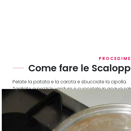
PROCEDIM
Come fare le Scalopp
Pelate la patata e la carota e sbucciate la cipolla.
Tagliate a pezzi le verdure e cuocetele in acqua sa