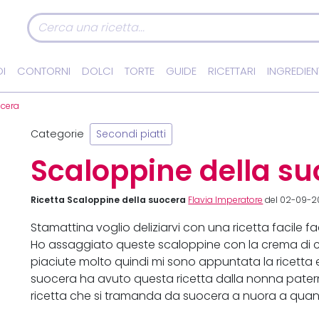
I
CONTORNI
DOLCI
TORTE
GUIDE
RICETTARI
INGREDIEN
ocera
Categorie
Secondi piatti
Scaloppine della s
Ricetta Scaloppine della suocera
Flavia Imperatore
del 02-09-20
Stamattina voglio deliziarvi con una ricetta facile f
Ho assaggiato queste scaloppine con la crema di c
piaciute molto quindi mi sono appuntata la ricetta e 
suocera ha avuto questa ricetta dalla nonna paterna
ricetta che si tramanda da suocera a nuora a quant