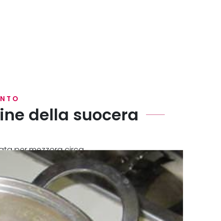
ENTO
ine della suocera
lata per mezzora circa.