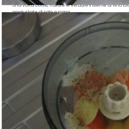
Una volta cotte, frullare le verdure insieme al vino 
aggiustate di sale e pepe.