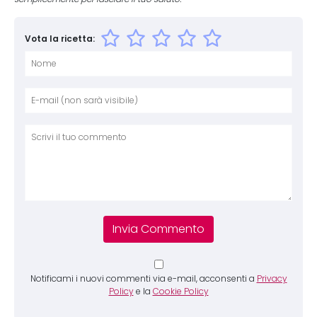
Vota la ricetta:
Nome
E-mai
Sito 
Comm
Notificami i nuovi commenti via e-mail, acconsenti a
Privacy
Policy
e la
Cookie Policy