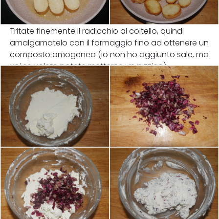
Tritate finemente il radicchio al coltello, quindi
amalgamatelo con il formaggio fino ad ottenere un
composto omogeneo (io non ho aggiunto sale, ma
voi se volete potete metterne un pizzico).