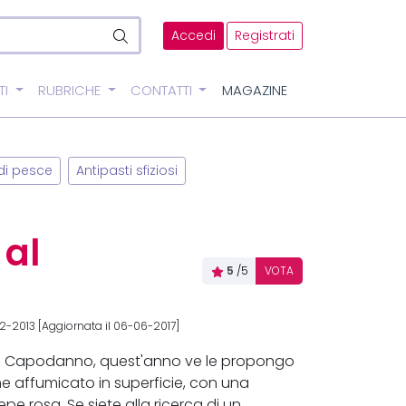
Accedi
Registrati
TI
RUBRICHE
CONTATTI
MAGAZINE
 di pesce
Antipasti sfiziosi
 al
5
/5
VOTA
12-2013 [Aggiornata il 06-06-2017]
 di Capodanno, quest'anno ve le propongo
ne affumicato in superficie, con una
e rosa. Se siete alla ricerca di un