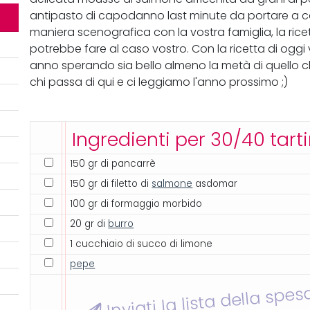
antipasto di capodanno last minute da portare a casa
maniera scenografica con la vostra famiglia, la ric
potrebbe fare al caso vostro. Con la ricetta di oggi v
anno sperando sia bello almeno la metà di quello che
chi passa di qui e ci leggiamo l'anno prossimo ;)
Ingredienti per 30/40 tart
150 gr di pancarrè
150 gr di filetto di
salmone
asdomar
100 gr di formaggio morbido
20 gr di
burro
1 cucchiaio di succo di limone
pepe
Inviati la lista della spes