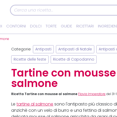
I
CONTORNI
DOLCI
TORTE
GUIDE
RICETTARI
INGREDIEN
almone
Categorie
Antipasti
Antipasti di Natale
Antipasti
Ricette delle feste
Ricette di Capodanno
Tartine con mousse
salmone
Ricetta Tartine con mousse al salmone
Flavia Imperatore
del 31-
Le
tartine al salmone
sono l'antipasto più classico
anzichè con un velo di burro e una fettina di salmo
delicata mousse al salmone arricchita da grani di pep