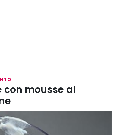
ENTO
e con mousse al
ne
il succo di limone e il pepe