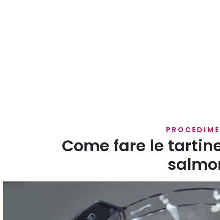
PROCEDIM
Come fare le tartin
salmo
Mettete in un mixer il salmone, il formaggio, il burro, 