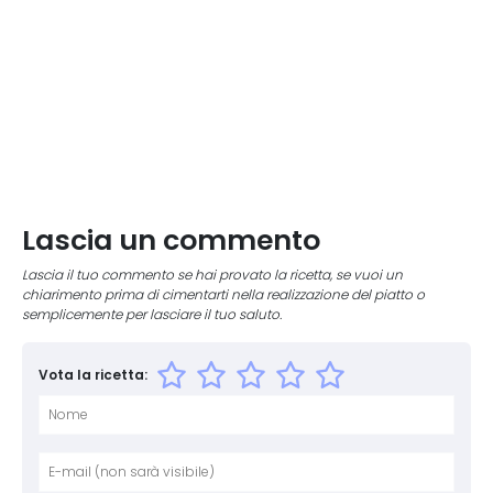
Lascia un commento
Lascia il tuo commento se hai provato la ricetta, se vuoi un
chiarimento prima di cimentarti nella realizzazione del piatto o
semplicemente per lasciare il tuo saluto.
Vota la ricetta:
Nome
E-mai
Sito 