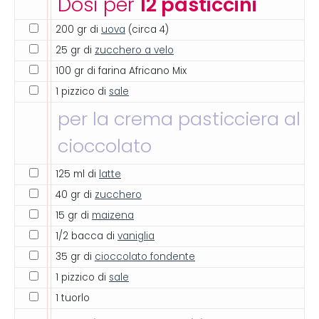
Dosi per
12 pasticcini
200 gr di
uova
(circa 4)
25 gr di
zucchero a velo
100 gr di farina Africano Mix
1 pizzico di
sale
per la crema pasticciera al
cioccolato
125 ml di
latte
40 gr di
zucchero
15 gr di
maizena
1/2 bacca di
vaniglia
35 gr di
cioccolato fondente
1 pizzico di
sale
1 tuorlo