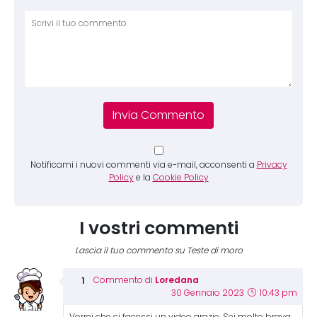
Comm
Notificami i nuovi commenti via e-mail, acconsenti a
Privacy
Policy
e la
Cookie Policy
I vostri commenti
Lascia il tuo commento su Teste di moro
Loredana
Commento di
30 Gennaio 2023
10:43 pm
Vorrei che ci facessi un video grazie. Sei molto brava.