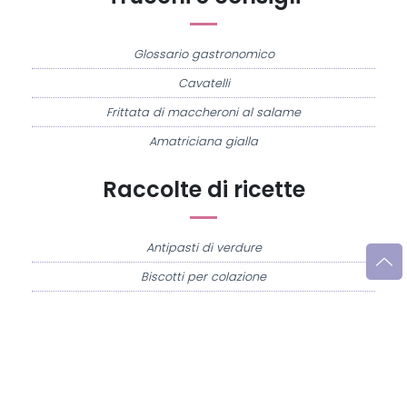
Glossario gastronomico
Cavatelli
Frittata di maccheroni al salame
Amatriciana gialla
Raccolte di ricette
Antipasti di verdure
Biscotti per colazione
Cornetti fatti in casa
Crostatine di mele
Le immagini e le ricette di cucina pubblicate sul sito sono di proprietà di
Flavia
Imperatore
e sono protette dalla legge sul diritto d'autore n. 633/1941 e successive