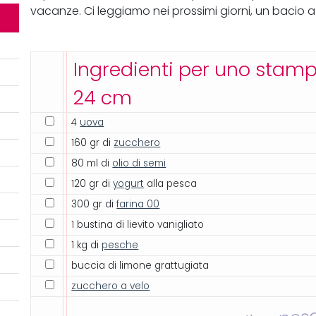
vacanze. Ci leggiamo nei prossimi giorni, un bacio a
Ingredienti per uno stam
24 cm
4
uova
160 gr di
zucchero
80 ml di
olio di semi
120 gr di
yogurt
alla pesca
300 gr di
farina 00
1 bustina di lievito vanigliato
1 kg di
pesche
buccia di limone grattugiata
zucchero a velo