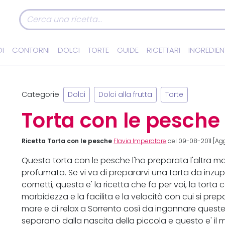
I
CONTORNI
DOLCI
TORTE
GUIDE
RICETTARI
INGREDIEN
Categorie
Dolci
Dolci alla frutta
Torte
Torta con le pesche
Ricetta Torta con le pesche
Flavia Imperatore
del 09-08-2011 [Agg
Questa torta con le pesche l'ho preparata l'altra ma
profumato. Se vi va di prepararvi una torta da inzup
cornetti, questa e' la ricetta che fa per voi, la tort
morbidezza e la facilita e la velocità con cui si prep
mare e di relax a Sorrento così da ingannare queste
separano dalla nascita della piccola e questo e' il