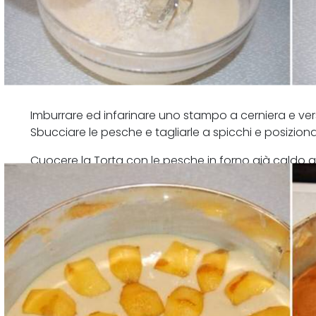
Imburrare ed infarinare uno stampo a cerniera e ver
Sbucciare le pesche e tagliarle a spicchi e posizionar
Cuocere la Torta con le pesche in forno già caldo a 