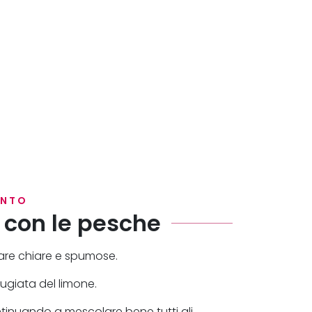
ENTO
 con le pesche
tare chiare e spumose.
tugiata del limone.
continuando a mescolare bene tutti gli