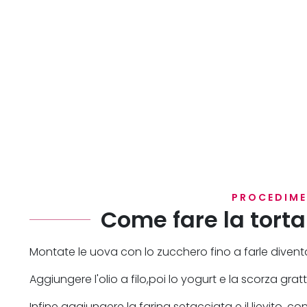
PROCEDIM
Come fare la torta
Montate le uova con lo zucchero fino a farle diven
Aggiungere l'olio a filo,poi lo yogurt e la scorza grat
Infine aggiungere la farina setacciata e il lievito, 