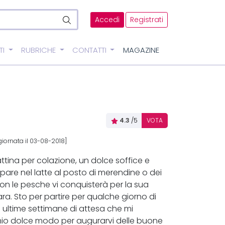
Accedi
Registrati
TI
RUBRICHE
CONTATTI
MAGAZINE
4.3
/5
VOTA
iornata il 03-08-2018]
ttina per colazione, un dolce soffice e
pare nel latte al posto di merendine o dei
a con le pesche vi conquisterà per la sua
ara. Sto per partire per qualche giorno di
 ultime settimane di attesa che mi
 mio dolce modo per augurarvi delle buone