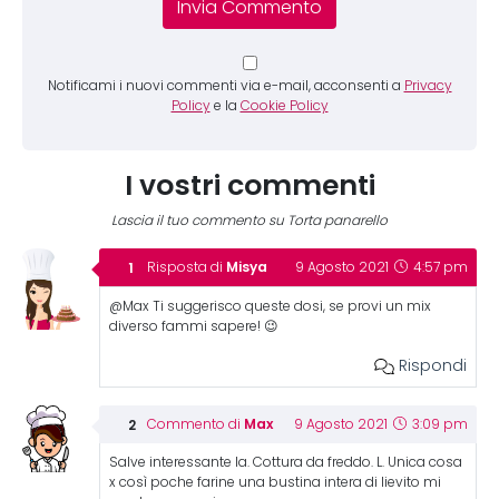
Notificami i nuovi commenti via e-mail, acconsenti a
Privacy
Policy
e la
Cookie Policy
I vostri commenti
Lascia il tuo commento su Torta panarello
Misya
Risposta di
9 Agosto 2021
4:57 pm
@Max Ti suggerisco queste dosi, se provi un mix
diverso fammi sapere! 😉
Rispondi
Max
Commento di
9 Agosto 2021
3:09 pm
Salve interessante la. Cottura da freddo. L. Unica cosa
x così poche farine una bustina intera di lievito mi