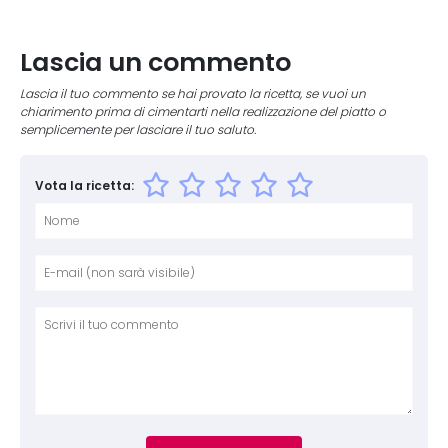
Lascia un commento
Lascia il tuo commento se hai provato la ricetta, se vuoi un
chiarimento prima di cimentarti nella realizzazione del piatto o
semplicemente per lasciare il tuo saluto.
Vota la ricetta:
Nome
E-mai
Sito 
Comm