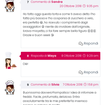
Sandra
Commento di
20 Ottobre 2018
9:35 pm
Ho fatto oggi questa torta e come ti avevo detto l’ho
fatta più bassa e l’ho cosparsa di zucchero a velo,
era perfetta 😃, ho ricevuto i complimenti dagli
assaggiatori 😜 niente da invidiare dall’originale,
brava misyetta, ci fai fare sempre bella figura 👏👏👏.
Grazie e buon week 😘
Rispondi
Misya
Risposta di
8 Ottobre 2018
9:29 am
Olè!
Rispondi
Silvia
Commento di
7 Ottobre 2018
1:58 pm
Buonissima davvero!!!simpatica l idea di infornare a
freddo. Facile, profumata, deliziosa. Entra
assolutamente tra le mie preferite!’la inserisco