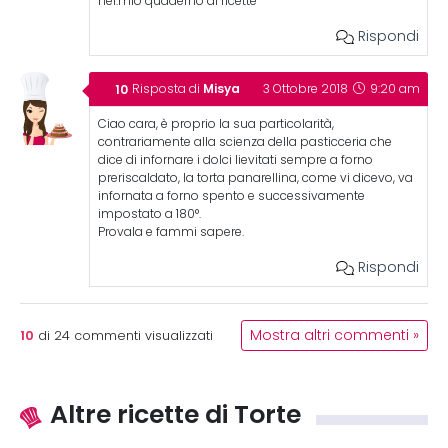
nel.mio quaderno di ricette
Rispondi
Misya
Risposta di
3 Ottobre 2018
9:20 am
Ciao cara, è proprio la sua particolarità,
contrariamente alla scienza della pasticceria che
dice di infornare i dolci lievitati sempre a forno
preriscaldato, la torta panarellina, come vi dicevo, va
infornata a forno spento e successivamente
impostato a 180°.
Provala e fammi sapere.
Rispondi
10
Mostra altri commenti »
di
24
commenti visualizzati
Altre ricette di Torte