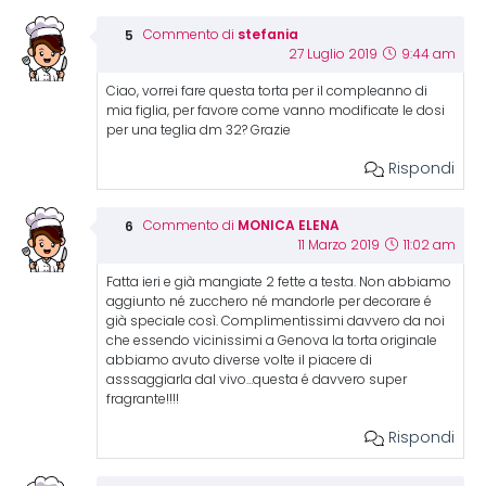
stefania
Commento di
27 Luglio 2019
9:44 am
Ciao, vorrei fare questa torta per il compleanno di
mia figlia, per favore come vanno modificate le dosi
per una teglia dm 32? Grazie
Rispondi
MONICA ELENA
Commento di
11 Marzo 2019
11:02 am
Fatta ieri e già mangiate 2 fette a testa. Non abbiamo
aggiunto né zucchero né mandorle per decorare é
già speciale così. Complimentissimi davvero da noi
che essendo vicinissimi a Genova la torta originale
abbiamo avuto diverse volte il piacere di
asssaggiarla dal vivo…questa é davvero super
fragrante!!!!
Rispondi