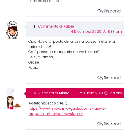
sembra eccessiva.
Rispondi
Fabio
Commento di
4 Dicembre 2020
8:33 pm
Ciao Flavia, al posto della farina, posso mettere la
farina di riso?
Così possono mangiarla anche i celiaci?
Se si, quantità?
Grazie
Fabio
Rispondi
Misya
Risposta di
29 Luglio 2019
11:21 am
@stefania, ecco a te. 🙂
https://www.misya.info/guide/come-fare-le-
proporzioni-tra-dosi-e-stampi
Rispondi