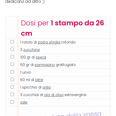
dedicarvi ad altro ;)
Dosi per
1 stampo da 26
cm
1 rotolo di
pasta sfoglia
rotondo
3
zucchine
100 gr di
speck
50 gr di
parmigiano
grattugiato
1 uovo
50 ml di
latte
1 spicchio di
aglio
3 cucchiai di
olio di oliva
extravergine
sale