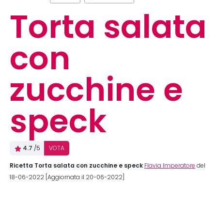
Torta salata
con
zucchine e
speck
4.7
/5
VOTA
Ricetta Torta salata con zucchine e speck
Flavia Imperatore
del
18-06-2022 [Aggiornata il 20-06-2022]