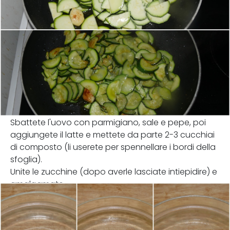
Sbattete l'uovo con parmigiano, sale e pepe, poi
aggiungete il latte e mettete da parte 2-3 cucchiai
di composto (li userete per spennellare i bordi della
sfoglia).
Unite le zucchine (dopo averle lasciate intiepidire) e
amalgamate.