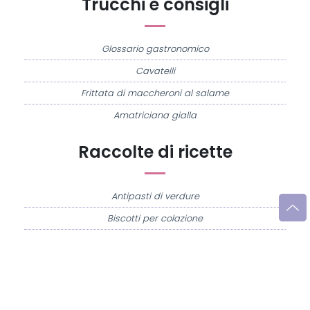
Trucchi e consigli
Glossario gastronomico
Cavatelli
Frittata di maccheroni al salame
Amatriciana gialla
Raccolte di ricette
Antipasti di verdure
Biscotti per colazione
Cornetti fatti in casa
Crostatine di mele
Le immagini e le ricette di cucina pubblicate sul sito sono di proprietà di
Flavia