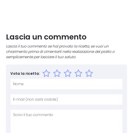
Lascia un commento
Lascia il tuo commento se hai provato la ricetta, se vuoi un
chiarimento prima di cimentarti nella realizzazione del piatto o
semplicemente per lasciare il tuo saluto.
Vota la ricetta:
Nome
E-mai
Sito 
Comm