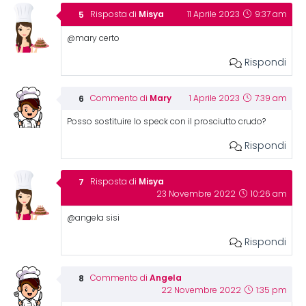
Misya
Risposta di
11 Aprile 2023
9:37 am
@mary certo
Rispondi
Mary
Commento di
1 Aprile 2023
7:39 am
Posso sostituire lo speck con il prosciutto crudo?
Rispondi
Misya
Risposta di
23 Novembre 2022
10:26 am
@angela sisi
Rispondi
Angela
Commento di
22 Novembre 2022
1:35 pm