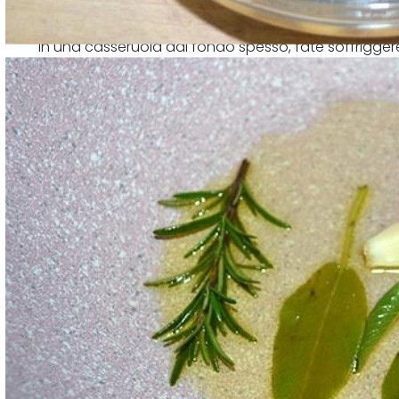
In una casseruola dal fondo spesso, fate soffriggere u
rosmarino e la salvia a fuoco basso facendo attenz