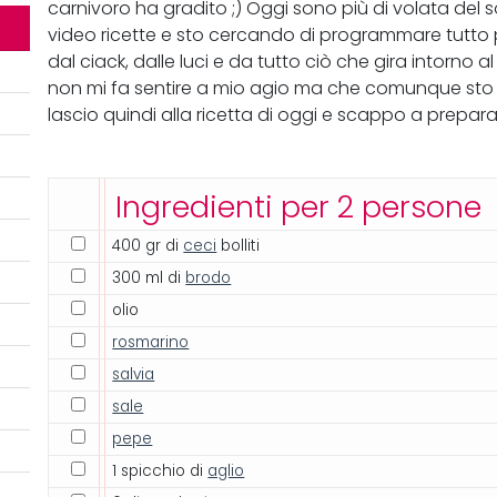
carnivoro ha gradito ;) Oggi sono più di volata del sol
video ricette e sto cercando di programmare tutto
dal ciack, dalle luci e da tutto ciò che gira intorn
non mi fa sentire a mio agio ma che comunque sto c
lascio quindi alla ricetta di oggi e scappo a prepara
Ingredienti per 2 persone
400 gr di
ceci
bolliti
300 ml di
brodo
olio
rosmarino
salvia
sale
pepe
1 spicchio di
aglio