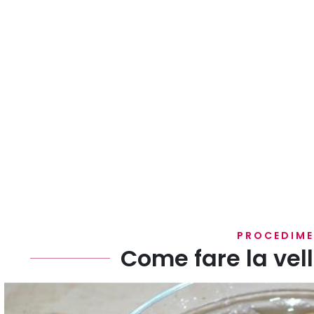
PROCEDIM
Come fare la vell
Mettete i ceci lessi in una ciotola.