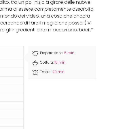
ito, tra un po' inizio a girare delle nuove
 prima di essere completamente assorbita
o al mondo dei video, una cosa che ancora
ercando di fare il meglio che posso ;) Vi
re gli ingredienti che mi occorrono, baci :*
Preparazione:
5 min
Cottura:
15 min
Totale:
20 min