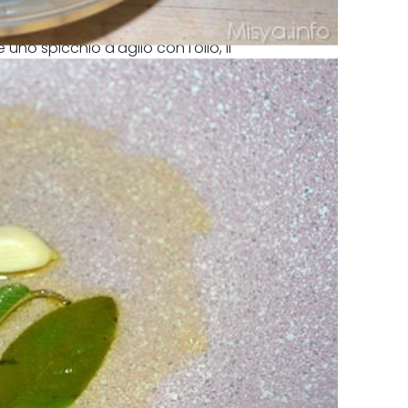
no spicchio d'aglio con l'olio, il
ione a non bruciare le erbe.