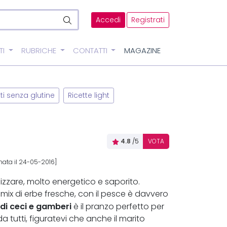
Accedi
Registrati
TI
RUBRICHE
CONTATTI
MAGAZINE
tti senza glutine
Ricette light
4.8
/5
VOTA
nata il 24-05-2016]
lizzare, molto energetico e saporito.
ix di erbe fresche, con il pesce è davvero
 di ceci e gamberi
è il pranzo perfetto per
 tutti, figuratevi che anche il marito