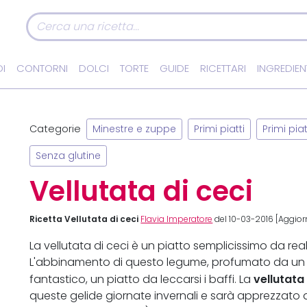
I
CONTORNI
DOLCI
TORTE
GUIDE
RICETTARI
INGREDIEN
Categorie
Minestre e zuppe
Primi piatti
Primi pia
Senza glutine
Vellutata di ceci
Ricetta Vellutata di ceci
Flavia Imperatore
del 10-03-2016 [Aggior
La vellutata di ceci è un piatto semplicissimo da rea
L'abbinamento di questo legume, profumato da un m
vellutata
fantastico, un piatto da leccarsi i baffi. La
queste gelide giornate invernali e sarà apprezzato da