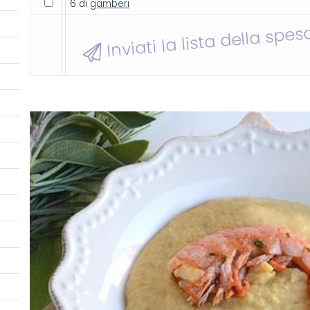
6 di
gamberi
Inviati la lista della spes