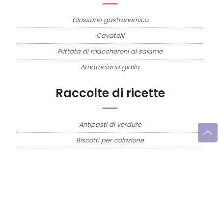
Glossario gastronomico
Cavatelli
Frittata di maccheroni al salame
Amatriciana gialla
Raccolte di ricette
Antipasti di verdure
Biscotti per colazione
Cornetti fatti in casa
Crostatine di mele
Le immagini e le ricette di cucina pubblicate sul sito sono di proprietà di
Flavia
Imperatore
e sono protette dalla legge sul diritto d'autore n. 633/1941 e successive
modifiche.