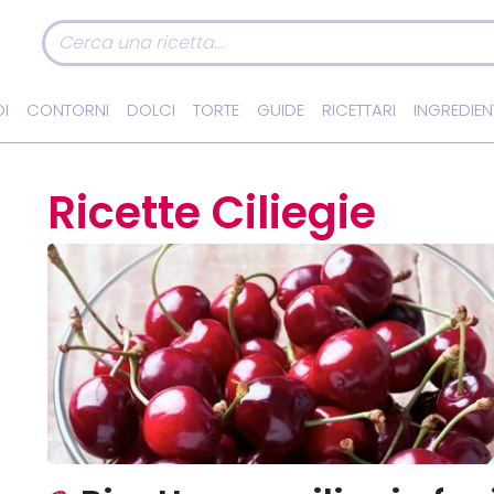
I
CONTORNI
DOLCI
TORTE
GUIDE
RICETTARI
INGREDIEN
Ricette Ciliegie