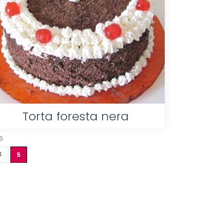
Torta foresta nera
5
4
5