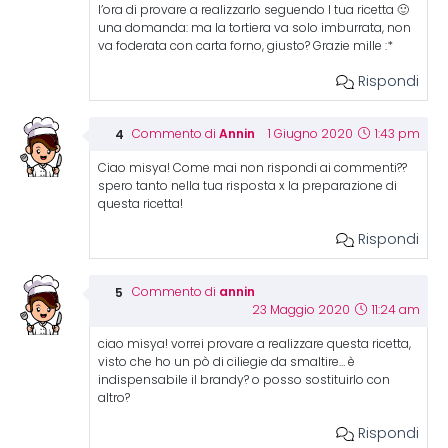
l’ora di provare a realizzarlo seguendo l tua ricetta 🙂
una domanda: ma la tortiera va solo imburrata, non
va foderata con carta forno, giusto? Grazie mille :*
Rispondi
Annin
Commento di
1 Giugno 2020
1:43 pm
Ciao misya! Come mai non rispondi ai commenti??
spero tanto nella tua risposta x la preparazione di
questa ricetta!
Rispondi
annin
Commento di
23 Maggio 2020
11:24 am
ciao misya! vorrei provare a realizzare questa ricetta,
visto che ho un pò di ciliegie da smaltire… è
indispensabile il brandy? o posso sostituirlo con
altro?
Rispondi