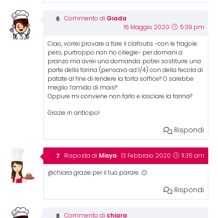
Giada
Commento di
16 Maggio 2020
5:39 pm
Ciao, vorrei provare a fare il clafoutis -con le fragole
pero, purtroppo non ho ciliegie- per domani a
pranzo ma avrei una domanda: potrei sostituire una
parte della farina (pensavo ad 1/4) con della fecola di
patate al fine di rendere la torta soffice? O sarebbe
meglio l’amido di mais?
Oppure mi conviene non farlo e lasciare la farina?
Grazie in anticipo!
Rispondi
Misya
Risposta di
13 Febbraio 2020
11:35 am
@chiara grazie per il tuo parare. 🙂
Rispondi
chiara
Commento di