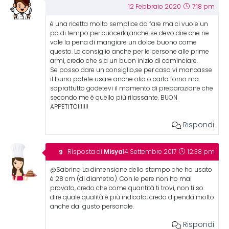
12 Febbraio 2020
7:18 pm
è una ricetta molto semplice da fare ma ci vuole un
po di tempo per cuocerla,anche se devo dire che ne
vale la pena di mangiare un dolce buono come
questo. Lo consiglio anche per le persone alle prime
armi, credo che sia un buon inizio di cominciare.
Se posso dare un consiglio,se per caso vi mancasse
il burro potete usare anche olio o carta forno ma
soprattutto godetevi il momento di preparazione che
secondo me è quello più rilassante. BUON
APPETITO!!!!!!!
Rispondi
Misya
Risposta di
14 Settembre 2017
12:38 pm
@Sabrina La dimensione dello stampo che ho usato
è 28 cm (di diametro). Con le pere non ho mai
provato, credo che come quantità ti trovi, non ti so
dire quale qualità è più indicata, credo dipenda molto
anche dal gusto personale.
Rispondi