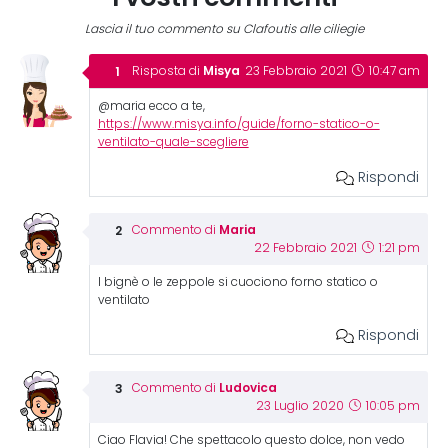
Lascia il tuo commento su Clafoutis alle ciliegie
Misya
Risposta di
23 Febbraio 2021
10:47 am
@maria ecco a te,
https://www.misya.info/guide/forno-statico-o-
ventilato-quale-scegliere
Rispondi
Maria
Commento di
22 Febbraio 2021
1:21 pm
I bignè o le zeppole si cuociono forno statico o
ventilato
Rispondi
Ludovica
Commento di
23 Luglio 2020
10:05 pm
Ciao Flavia! Che spettacolo questo dolce, non vedo