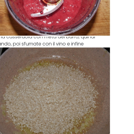
 una casseruola con metà del burro, quindi
ando, poi sfumate con il vino e infine
er volta nel riso e mescolando spesso.