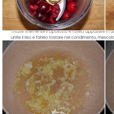
Tritate finemente il cipollotto e fatelo appassire in
unite il riso e fatelo tostare nel condimento, mescol
iniziate la cottura con il brodo, versandone poco p