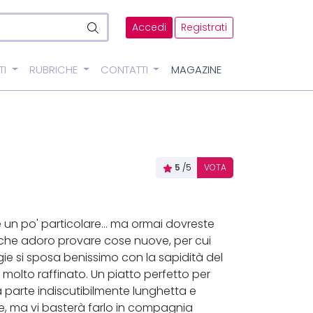
Accedi
Registrati
TI
RUBRICHE
CONTATTI
MAGAZINE
5
/5
VOTA
un po' particolare... ma ormai dovreste
 che adoro provare cose nuove, per cui
egie si sposa benissimo con la sapidità del
molto raffinato. Un piatto perfetto per
a parte indiscutibilmente lunghetta e
gie, ma vi basterà farlo in compagnia