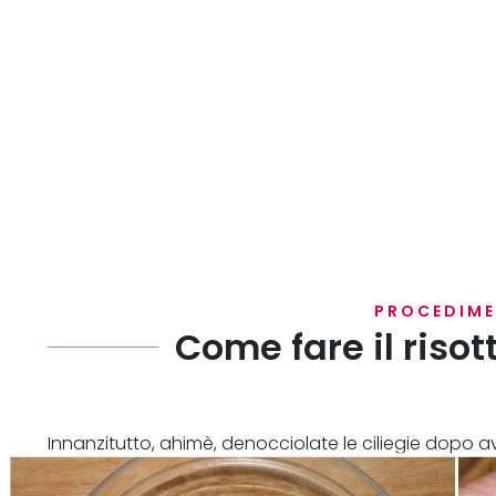
PROCEDIM
Come fare il risott
Innanzitutto, ahimè, denocciolate le ciliegie dopo a
2 parti uguali e frullate il resto con un mixer.