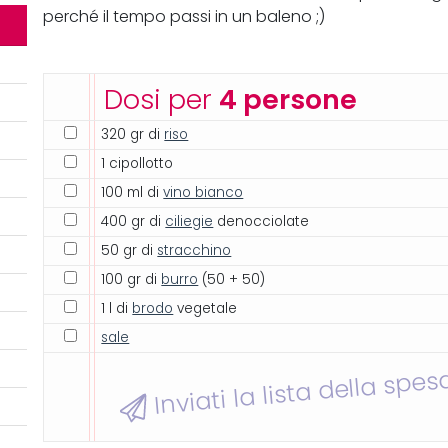
perché il tempo passi in un baleno ;)
Dosi per
4 persone
320 gr di
riso
1 cipollotto
100 ml di
vino bianco
400 gr di
ciliegie
denocciolate
50 gr di
stracchino
100 gr di
burro
(50 + 50)
1 l di
brodo
vegetale
sale
Inviati la lista della spes