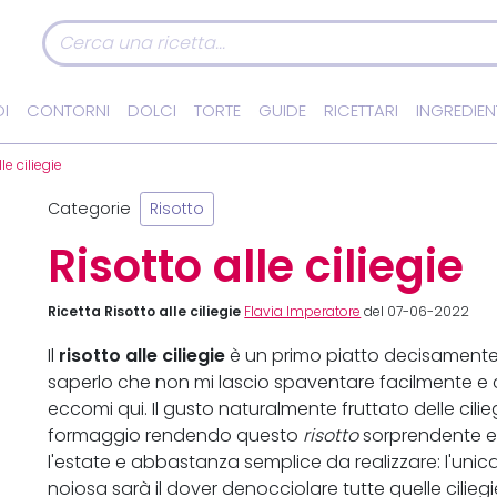
I
CONTORNI
DOLCI
TORTE
GUIDE
RICETTARI
INGREDIEN
le ciliegie
Categorie
Risotto
Risotto alle ciliegie
Ricetta Risotto alle ciliegie
Flavia Imperatore
del 07-06-2022
risotto alle ciliegie
Il
è un primo piatto decisamente 
saperlo che non mi lascio spaventare facilmente e
eccomi qui. Il gusto naturalmente fruttato delle cili
formaggio rendendo questo
risotto
sorprendente e 
l'estate e abbastanza semplice da realizzare: l'unic
noiosa sarà il dover denocciolare tutte quelle cilie