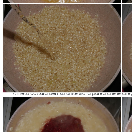
A metà cottura del riso unite sia la purea che le cil
cottura nel solito modo.