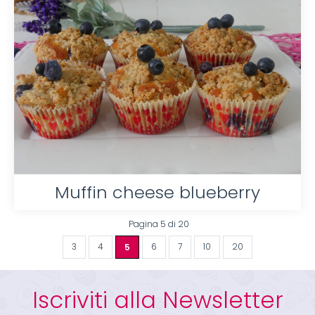
Muffin cheese blueberry
Pagina 5 di 20
3
4
5
6
7
10
20
Iscriviti alla Newsletter