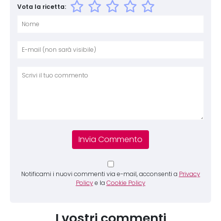
Vota la ricetta:
Nome
E-mai
Sito 
Comm
Notificami i nuovi commenti via e-mail, acconsenti a
Privacy
Policy
e la
Cookie Policy
I vostri commenti