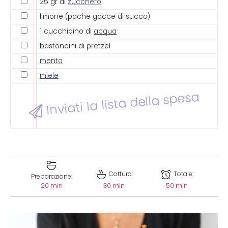
25 gr di
zucchero
limone (poche gocce di succo)
1 cucchiaino di
acqua
bastoncini di pretzel
menta
miele
Inviati la lista della spesa
Cottura:
Totale:
Preparazione:
20 min
30 min
50 min