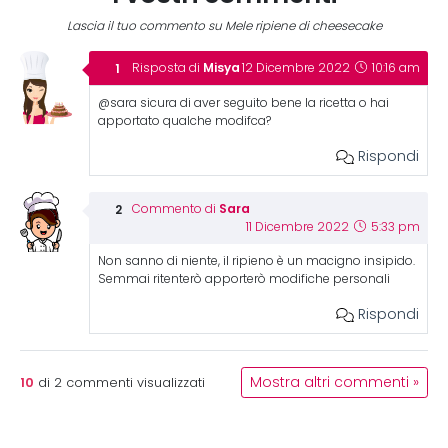
Lascia il tuo commento su Mele ripiene di cheesecake
Misya
Risposta di
12 Dicembre 2022
10:16 am
@sara sicura di aver seguito bene la ricetta o hai
apportato qualche modifca?
Rispondi
Sara
Commento di
11 Dicembre 2022
5:33 pm
Non sanno di niente, il ripieno è un macigno insipido.
Semmai ritenterò apporterò modifiche personali
Rispondi
10
Mostra altri commenti »
di
2
commenti visualizzati