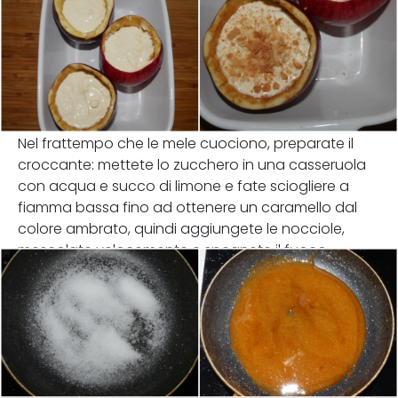
Nel frattempo che le mele cuociono, preparate il
croccante: mettete lo zucchero in una casseruola
con acqua e succo di limone e fate sciogliere a
fiamma bassa fino ad ottenere un caramello dal
colore ambrato, quindi aggiungete le nocciole,
mescolate velocemente e spegnete il fuoco.