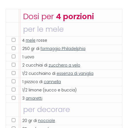
Dosi per
4 porzioni
per le mele
4
mele
rosse
250 gr di
formaggio Philadelphia
1 uovo
2 cucchiai di
zucchero a velo
1/2 cucchiaino di
essenza di vaniglia
1 pizzico di
cannella
1/2 limone (succo e buccia)
3
amaretti
per decorare
20 gr di
nocciole