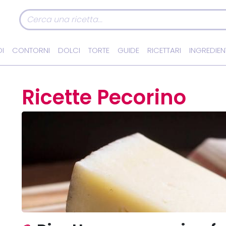
I
CONTORNI
DOLCI
TORTE
GUIDE
RICETTARI
INGREDIEN
Ricette Pecorino