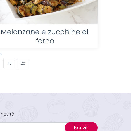
Melanzane e zucchine al
forno
23
10
20
 novità
Iscriviti