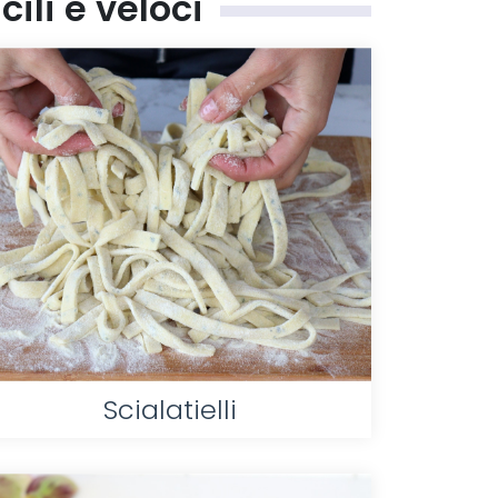
ili e veloci
Scialatielli