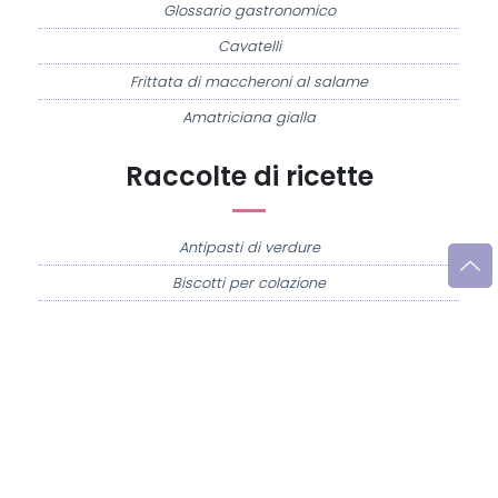
Glossario gastronomico
Cavatelli
Frittata di maccheroni al salame
Amatriciana gialla
Raccolte di ricette
Antipasti di verdure
Biscotti per colazione
Cornetti fatti in casa
Crostatine di mele
Le immagini e le ricette di cucina pubblicate sul sito sono di proprietà di
Flavia
Imperatore
e sono protette dalla legge sul diritto d'autore n. 633/1941 e successive
modifiche.
Misya.info è un sito della
Misya S.r.l. unipersonale
- P.IVA 07248321213 - Napoli -
Leggi la
Privacy Policy