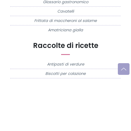
Glossario gastronomico
Cavatelli
Frittata di maccheroni al salame
Amatriciana gialla
Raccolte di ricette
Antipasti di verdure
Biscotti per colazione
Cornetti fatti in casa
Crostatine di mele
Le immagini e le ricette di cucina pubblicate sul sito sono di proprietà di
Flavia
Imperatore
e sono protette dalla legge sul diritto d'autore n. 633/1941 e successive
modifiche.
Misya.info è un sito della
Misya S.r.l. unipersonale
- P.IVA 07248321213 - Napoli -
Leggi la
Privacy Policy