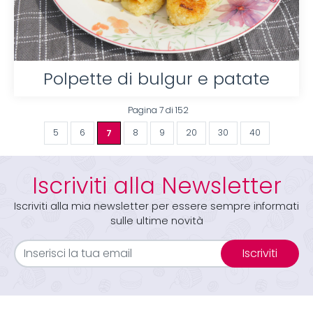
Polpette di bulgur e patate
Pagina 7 di 152
5
6
7
8
9
20
30
40
Iscriviti alla Newsletter
Iscriviti alla mia newsletter per essere sempre informati
sulle ultime novità
Iscriviti