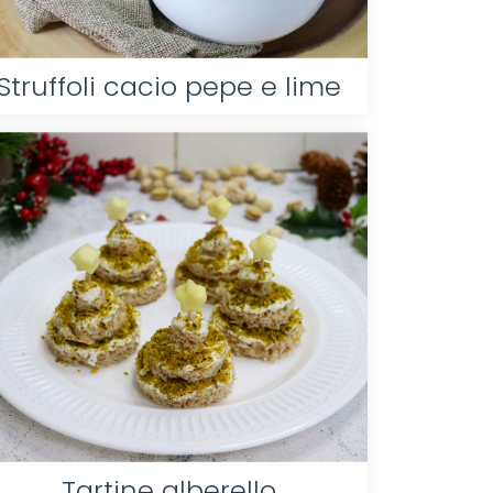
Struffoli cacio pepe e lime
Tartine alberello