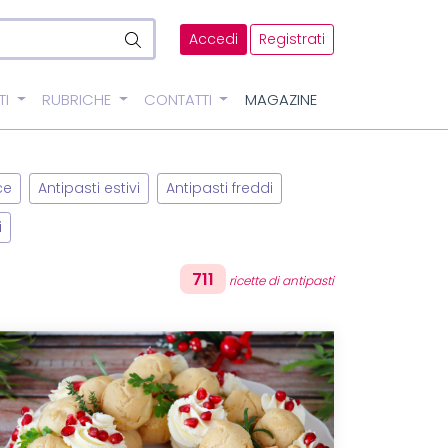
Accedi
Registrati
TI
RUBRICHE
CONTATTI
MAGAZINE
ce
Antipasti estivi
Antipasti freddi
i
711
ricette di antipasti