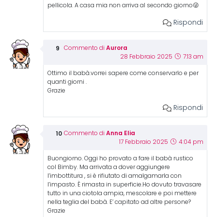
pellicola. A casa mia non arriva al secondo giorno😜
Rispondi
Aurora
Commento di
28 Febbraio 2025
7:13 am
Ottimo il babà.vorrei sapere come conservarlo e per
quanti giorni .
Grazie
Rispondi
Anna Elia
Commento di
17 Febbraio 2025
4:04 pm
Buongiorno. Oggi ho provato a fare il babà rustico
col Bimby. Ma arrivata a dover aggiungere
l’imbottitura , si è rifiutato di amalgamarla con
l’impasto. È rimasta in superficie.Ho dovuto travasare
tutto in una ciotola ampia, mescolare e poi mettere
nella teglia del babà. E’ capitato ad altre persone?
Grazie