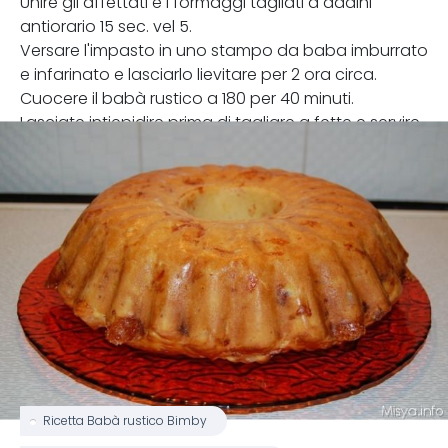
Unire gli affettati e i formaggi tagliati a dadini
antiorario 15 sec. vel 5.
Versare l'impasto in uno stampo da baba imburrato
e infarinato e lasciarlo lievitare per 2 ora circa.
Cuocere il babà rustico a 180 per 40 minuti.
Lasciate intiepidire prima di tagliare a fette e servire
Ricetta Babà rustico Bimby