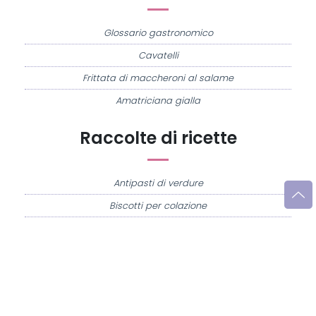
Glossario gastronomico
Cavatelli
Frittata di maccheroni al salame
Amatriciana gialla
Raccolte di ricette
Antipasti di verdure
Biscotti per colazione
Cornetti fatti in casa
Crostatine di mele
Le immagini e le ricette di cucina pubblicate sul sito sono di proprietà di
Flavia
Imperatore
e sono protette dalla legge sul diritto d'autore n. 633/1941 e successive
modifiche.