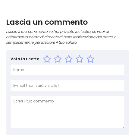
Lascia un commento
Lascia il tuo commento se hai provato la ricetta, se vuoi un
chiarimento prima di cimentarti nella realizzazione del piatto o
semplicemente per lasciare il tuo saluto.
Vota la ricetta:
Nome
E-mai
Sito 
Comm