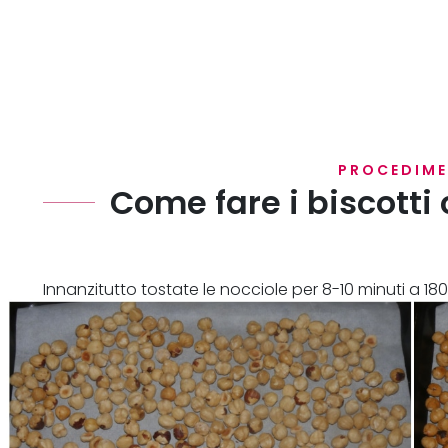
PROCEDIM
Come fare i biscotti
Innanzitutto tostate le nocciole per 8-10 minuti a 180
lasciatele intiepidire e frullatele finemente con un mi