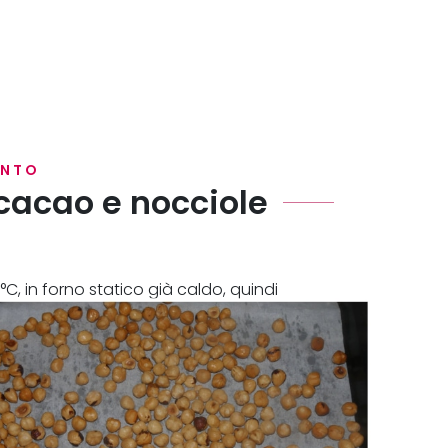
ENTO
 cacao e nocciole
°C, in forno statico già caldo, quindi
xer.