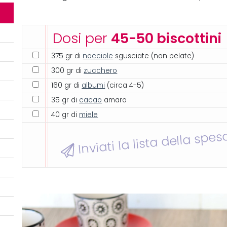
Dosi per
45-50 biscottini
375 gr di
nocciole
sgusciate (non pelate)
300 gr di
zucchero
160 gr di
albumi
(circa 4-5)
35 gr di
cacao
amaro
40 gr di
miele
Inviati la lista della spes