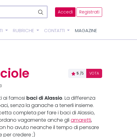
Accedi
Registrati
TI
RUBRICHE
CONTATTI
MAGAZINE
ciole
5
/5
VOTA
3
baci di Alassio
i ai famosi
. La differenza
aci, senza la ganache a tenerli insieme.
etta completa per fare i baci di Alassio,
icordano vagamente anche gli
amaretti
,
non ho avuto neanche il tempo di pensare
e per credere ;)