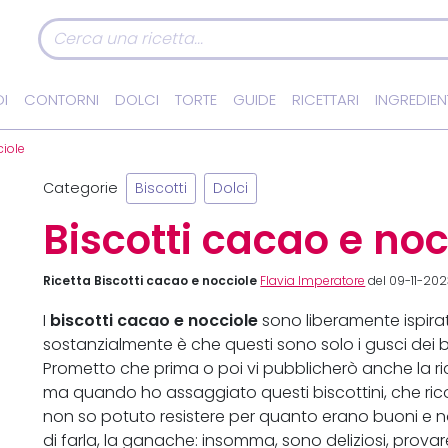
I
CONTORNI
DOLCI
TORTE
GUIDE
RICETTARI
INGREDIEN
ciole
Categorie
Biscotti
Dolci
Biscotti cacao e noc
Ricetta Biscotti cacao e nocciole
Flavia Imperatore
del 09-11-202
biscotti cacao e nocciole
I
sono liberamente ispirat
sostanzialmente è che questi sono solo i gusci dei b
Prometto che prima o poi vi pubblicherò anche la ric
ma quando ho assaggiato questi biscottini, che r
non so potuto resistere per quanto erano buoni e 
di farla, la ganache: insomma, sono deliziosi, provar