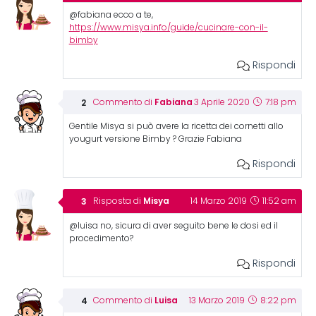
@fabiana ecco a te,
https://www.misya.info/guide/cucinare-con-il-
bimby
Rispondi
Fabiana
Commento di
3 Aprile 2020
7:18 pm
Gentile Misya si può avere la ricetta dei cornetti allo
yougurt versione Bimby ? Grazie Fabiana
Rispondi
Misya
Risposta di
14 Marzo 2019
11:52 am
@luisa no, sicura di aver seguito bene le dosi ed il
procedimento?
Rispondi
Luisa
Commento di
13 Marzo 2019
8:22 pm