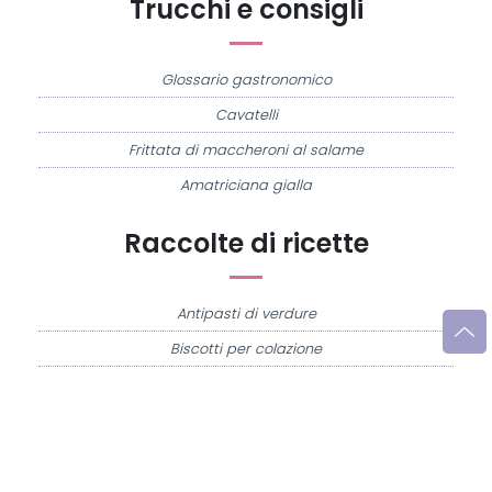
Trucchi e consigli
Glossario gastronomico
Cavatelli
Frittata di maccheroni al salame
Amatriciana gialla
Raccolte di ricette
Antipasti di verdure
Biscotti per colazione
Cornetti fatti in casa
Crostatine di mele
Le immagini e le ricette di cucina pubblicate sul sito sono di proprietà di
Flavia