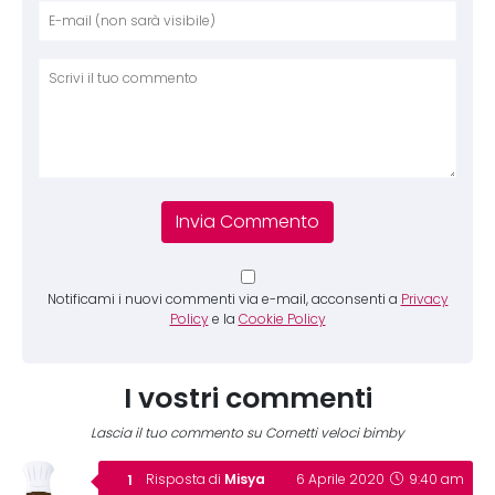
Nome
E-mai
Sito 
Comm
Notificami i nuovi commenti via e-mail, acconsenti a
Privacy
Policy
e la
Cookie Policy
I vostri commenti
Lascia il tuo commento su Cornetti veloci bimby
Misya
Risposta di
6 Aprile 2020
9:40 am