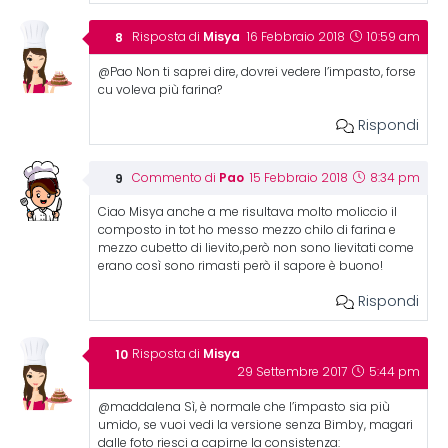
Misya
Risposta di
16 Febbraio 2018
10:59 am
@Pao Non ti saprei dire, dovrei vedere l’impasto, forse
cu voleva più farina?
Rispondi
Pao
Commento di
15 Febbraio 2018
8:34 pm
Ciao Misya anche a me risultava molto moliccio il
composto in tot ho messo mezzo chilo di farina e
mezzo cubetto di lievito,però non sono lievitati come
erano così sono rimasti però il sapore è buono!
Rispondi
Misya
Risposta di
29 Settembre 2017
5:44 pm
@maddalena Sì, è normale che l’impasto sia più
umido, se vuoi vedi la versione senza Bimby, magari
dalle foto riesci a capirne la consistenza: