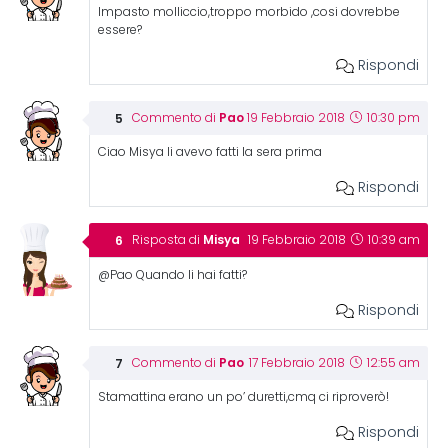
Impasto molliccio,troppo morbido ,cosi dovrebbe
essere?
Rispondi
Pao
Commento di
19 Febbraio 2018
10:30 pm
Ciao Misya li avevo fatti la sera prima
Rispondi
Misya
Risposta di
19 Febbraio 2018
10:39 am
@Pao Quando li hai fatti?
Rispondi
Pao
Commento di
17 Febbraio 2018
12:55 am
Stamattina erano un po’ duretti,cmq ci riproverò!
Rispondi