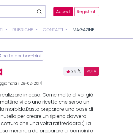
Accedi
Registrati
TI
RUBRICHE
CONTATTI
MAGAZINE
Ricette per bambini
a
2.3
/5
VOTA
ggiornata il 28-02-2017]
 realizzare in casa. Come molte di voi già
tamattina vi do una ricetta che serba un
ella morbida.Basta preparare una base di
nutella per creare un ripieno davvero
n cottura che una volta raffreddata :) La
olosa merenda da preparare ai bambini o