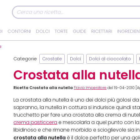
I
CONTORNI
DOLCI
TORTE
GUIDE
RICETTARI
INGREDIEN
a
Categorie
Crostate
Dolci
Dolci al cioccolato
Crostata alla nutell
Ricetta Crostata alla nutella
Flavia Imperatore
del 19-04-2010 [A
La crostata alla nutella è uno dei dolci più golosi da
sapranno, la nutella in cottura si indurisce quindi s
trucchetto per fare una crostata alla crema di nut
crema pasticcera
e mescolarla a quel punto con la 
libidinoso e che rimane morbido e scioglievole sia i
crostata alla nutella
è il dolce perfetto per una g