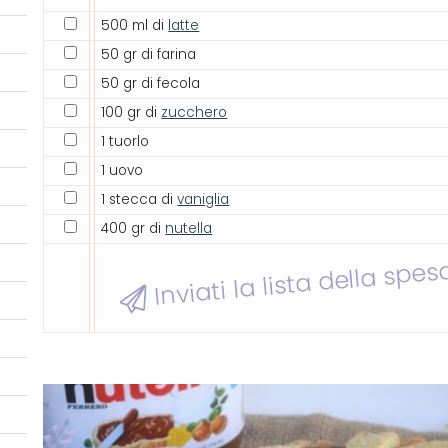
500 ml di
latte
50 gr di farina
50 gr di fecola
100 gr di
zucchero
1 tuorlo
1 uovo
1 stecca di
vaniglia
400 gr di
nutella
Inviati la lista della spes