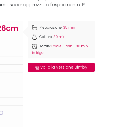
amo super apprezzato l'esperimento :P
26cm
Preparazione:
35 min
Cottura:
30 min
Totale:
1 ora e 5 min + 30 min
in frigo
Vai alla versione Bimby
la