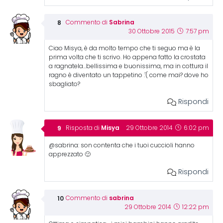
Sabrina
Commento di
30 Ottobre 2015
7:57 pm
Ciao Misya, è da molto tempo che ti seguo ma è la
prima volta che ti scrivo. Ho appena fatto la crostata
a ragnatela…bellissima e buonissima, ma in cottura il
ragno è diventato un tappetino :'( come mai? dove ho
sbagliato?
Rispondi
Misya
Risposta di
29 Ottobre 2014
6:02 pm
@sabrina: son contenta che i tuoi cuccioli hanno
apprezzato 🙂
Rispondi
sabrina
Commento di
29 Ottobre 2014
12:22 pm