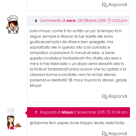
Rispondi
sara
Commento di
28 Ottobre 2016
11:20 pm
cara misya…come ti ho scritto un po’ di tempo fa ti
seguo sempre e rifaccio le tue ricette xke sono
gustose,semplici da rifare e ben spiegate…ma
soprattutto xke in questo sito cosi colorato e
simpatico si passano 5 minuti di relax….e bene
questa crostata e’ fantastica!!! l’ho rifatta sta sera x
me e il mio fidanzato x un dopo cena davanti alla tv…
la frolla e’ fantastica!l’unica cosa e’ che ho optato x la
classica forma a crostata…non ho la tua stessa
pazienza e creativita’ 😊 ma e’ buona lo stesso…grazie
Misya!
Rispondi
Misya
Risposta di
2 Novembre 2015
10:34 am
@Sabrina Non saprei, forse troppo lievito nella frolla…
Rispondi