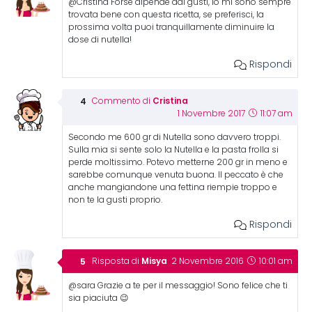
@Cristina Forse dipende dai gusti, io mi sono sempre
trovata bene con questa ricetta, se preferisci, la
prossima volta puoi tranquillamente diminuire la
dose di nutella!
Rispondi
Cristina
Commento di
1 Novembre 2017
11:07 am
Secondo me 600 gr di Nutella sono davvero troppi.
Sulla mia si sente solo la Nutella e la pasta frolla si
perde moltissimo. Potevo metterne 200 gr in meno e
sarebbe comunque venuta buona. Il peccato è che
anche mangiandone una fettina riempie troppo e
non te la gusti proprio.
Rispondi
Misya
Risposta di
2 Novembre 2016
10:01 am
@sara Grazie a te per il messaggio! Sono felice che ti
sia piaciuta 😉