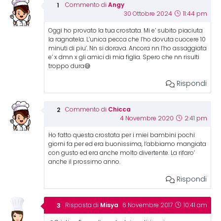
Angy
Commento di
30 Ottobre 2024
11:44 pm
Oggi ho provato la tua crostata. Mi e’ subito piaciuta
la ragnatela. L’unica pecca che l’ho dovuta cuocere 10
minuti di piu’. Nn si dorava. Ancora nn l’ho assaggiata
e’ x dmn x gli amici di mia figlia. Spero che nn risulti
troppo dura😅
Rispondi
Chicca
Commento di
4 Novembre 2020
2:41 pm
Ho fatto questa crostata per i miei bambini pochi
giorni fa per ed era buonissima, l’abbiamo mangiata
con gusto ed era anche molto divertente. La rifaro’
anche il prossimo anno.
Rispondi
Misya
Risposta di
6 Novembre 2017
10:41 am