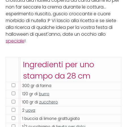
crostata alla nutella coperta da carta alluminio per
non far seccare la crema durante le cottura...
esperimento riuscito, guscio croccante e cuore
morbido di nutella :P Vi lascio alla ricetta e se siete
alla ricerca di qualche idea per la vostra festa di
halloween di quest'anno, date un occhio allo
speciale
!
Ingredienti per uno
stampo da 28 cm
300 gr di farina
120 gr di
burro
100 gr di
zucchero
2
uova
1 buccia di limone grattugiata
1/2 cucchiaino di
lievito per dolci