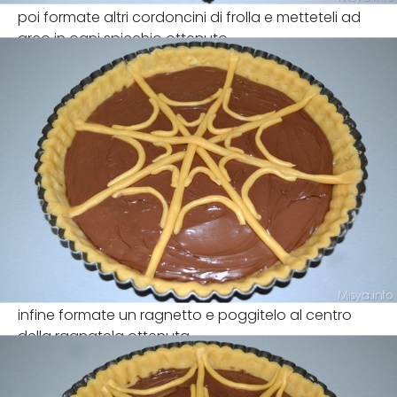
poi formate altri cordoncini di frolla e metteteli ad
arco in ogni spicchio ottenuto
infine formate un ragnetto e poggitelo al centro
della ragnatela ottenuta