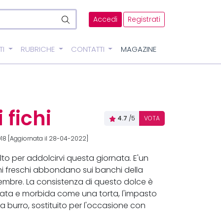
Accedi
Registrati
TI
RUBRICHE
CONTATTI
MAGAZINE
 fichi
4.7
/5
VOTA
18 [Aggiornata il 28-04-2022]
lto per addolcirvi questa giornata. E'un
chi freschi abbondano sui banchi della
tembre. La consistenza di questo dolce è
stata e morbida come una torta, l'impasto
nza burro, sostituito per l'occasione con