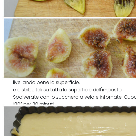
Imburrate ed infarinate lo stampo da crostata, quind
livellando bene la superficie.
e distribuiteli su tutta la superficie dell'impasto.
Spolverate con lo zucchero a velo e infornate. Cuoce
180° per 30 minuti.