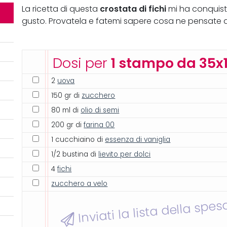
crostata di fichi
La ricetta di questa
mi ha conquista
gusto. Provatela e fatemi sapere cosa ne pensate a
Dosi per
1 stampo da 35x
2
uova
150 gr di
zucchero
80 ml di
olio di semi
200 gr di
farina 00
1 cucchiaino di
essenza di vaniglia
1/2 bustina di
lievito per dolci
4
fichi
zucchero a velo
Inviati la lista della spes