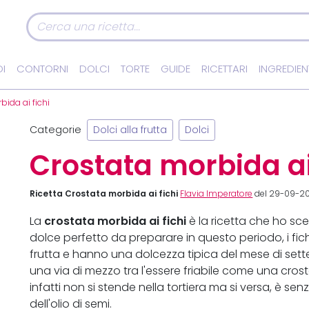
I
CONTORNI
DOLCI
TORTE
GUIDE
RICETTARI
INGREDIEN
ida ai fichi
Categorie
Dolci alla frutta
Dolci
Crostata morbida ai
Ricetta Crostata morbida ai fichi
Flavia Imperatore
del 29-09-20
crostata morbida ai fichi
La
è la ricetta che ho sce
dolce perfetto da preparare in questo periodo, i fi
frutta e hanno una dolcezza tipica del mese di set
una via di mezzo tra l'essere friabile come una cro
infatti non si stende nella tortiera ma si versa, è se
dell'olio di semi.