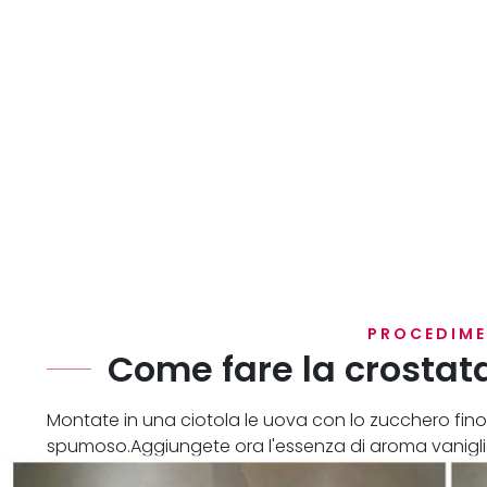
PROCEDIM
Come fare la crostata
Montate in una ciotola le uova con lo zucchero fi
spumoso.Aggiungete ora l'essenza di aroma vaniglia 
unite il lievito e la farina e lavorate fino ad otten