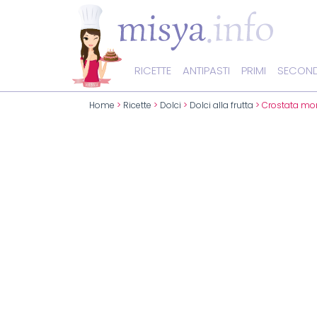
RICETTE
ANTIPASTI
PRIMI
SECOND
Home
>
Ricette
>
Dolci
>
Dolci alla frutta
> Crostata morb