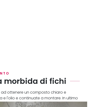
ENTO
 morbida di fichi
no ad ottenere un composto chiaro e
e l'olio e continuate a montare. In ultimo
ere un composto liscio ed omogeneo.