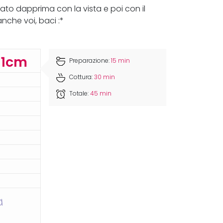
to dapprima con la vista e poi con il
nche voi, baci :*
11cm
Preparazione:
15 min
Cottura:
30 min
Totale:
45 min
a