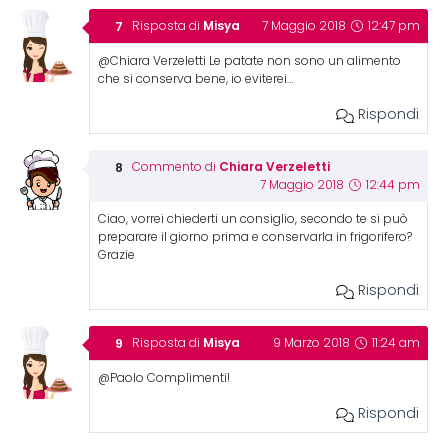
Misya
Risposta di
7 Maggio 2018
12:47 pm
@Chiara Verzeletti Le patate non sono un alimento
che si conserva bene, io eviterei…
Rispondi
Chiara Verzeletti
Commento di
7 Maggio 2018
12:44 pm
Ciao, vorrei chiederti un consiglio, secondo te si può
preparare il giorno prima e conservarla in frigorifero?
Grazie
Rispondi
Misya
Risposta di
9 Marzo 2018
11:24 am
@Paolo Complimenti!
Rispondi