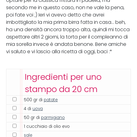
optare per la classica frittura in padella, ma
secondo me in questo caso, non ne vale la pena,
poi fate voi ;) Ieri vi avevo detto che avrei
imbottigliato la mia prima birra fatta in casa... beh,
ha una densità ancora troppo alta, quindi mi tocca
aspettare altri 2 giorni, la torta per il compleanno di
mia sorella invece è andata benone. Bene amiche
vi saluto e vi lascio alla ricetta di oggi, baci :*
Ingredienti per uno
stampo da 20 cm
500 gr di
patate
4 di
uova
50 gr di
parmigiano
1 cucchiaio di olio evo
sale