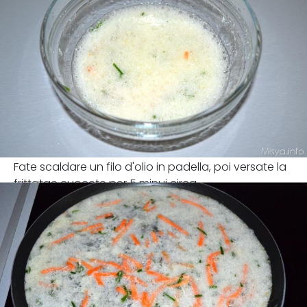
Fate scaldare un filo d'olio in padella, poi versate la
frittatae cuocete per 5 minui circa