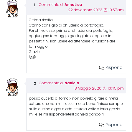
AnnaLisa
Commento di
22 Novembre 2023
10:57 am
Ottima ricetta!
Ottimo consiglio di chiuderla a portafoglio.
Per chi volesse: prima di chiuderla a portafoglio,
aggiungere formaggio grattugiato o tagliato in
pezzetti fini, richiudere ed attendere la fusione del
formaggio.
Grazie.
🥰🤗
Rispondi
daniela
Commento di
18 Maggio 2020
10:45 pm
posso cucerla al forno x non doverla girare a metà
cottura che non mi riesce molto bene. finisce sempre
sulla cucina a gas o addirittura a volte x terra. grazie
mille se mi risponderete!!! daniela gandolfi
Rispondi