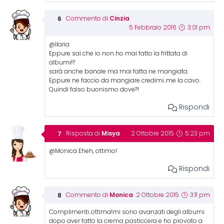
Cinzia
Commento di
5 Febbraio 2016
3:01 pm
@Ilaria
Eppure sai che io non ho mai fatto la frittata di
albumi!?
sarà anche banale ma mai fatta ne mangiata.
Eppure ne faccio da mangiare credimi..me la cavo.
Quindi falso buonismo dove?!
Rispondi
Misya
Risposta di
2 Ottobre 2015
5:23 pm
@Monica Eheh, ottimo!
Rispondi
Monica
Commento di
2 Ottobre 2015
3:11 pm
Complimenti..ottima!mi sono avanzati degli albumi
dopo aver fatto la crema pasticcera e ho provato a