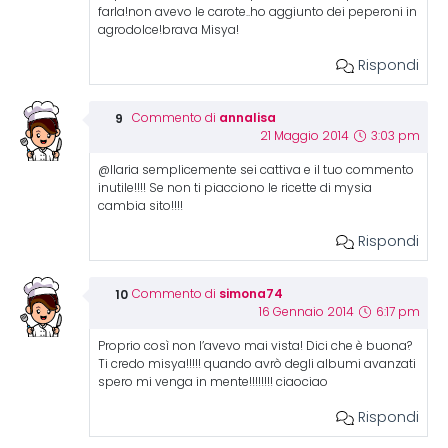
farla!non avevo le carote..ho aggiunto dei peperoni in
agrodolce!brava Misya!
Rispondi
annalisa
Commento di
21 Maggio 2014
3:03 pm
@Ilaria semplicemente sei cattiva e il tuo commento
inutile!!!! Se non ti piacciono le ricette di mysia
cambia sito!!!!
Rispondi
simona74
Commento di
16 Gennaio 2014
6:17 pm
Proprio così non l’avevo mai vista! Dici che è buona?
Ti credo misya!!!!! quando avrò degli albumi avanzati
spero mi venga in mente!!!!!!!! ciaociao
Rispondi