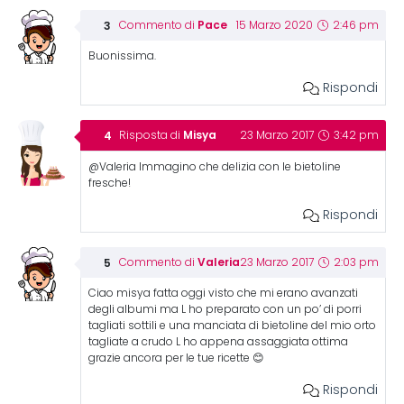
Pace
Commento di
15 Marzo 2020
2:46 pm
Buonissima.
Rispondi
Misya
Risposta di
23 Marzo 2017
3:42 pm
@Valeria Immagino che delizia con le bietoline
fresche!
Rispondi
Valeria
Commento di
23 Marzo 2017
2:03 pm
Ciao misya fatta oggi visto che mi erano avanzati
degli albumi ma L ho preparato con un po’ di porri
tagliati sottili e una manciata di bietoline del mio orto
tagliate a crudo L ho appena assaggiata ottima
grazie ancora per le tue ricette 😊
Rispondi