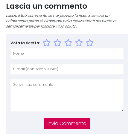
Lascia un commento
Lascia il tuo commento se hai provato la ricetta, se vuoi un
chiarimento prima di cimentarti nella realizzazione del piatto o
semplicemente per lasciare il tuo saluto.
Vota la ricetta:
Nome
E-mai
Sito 
Comm