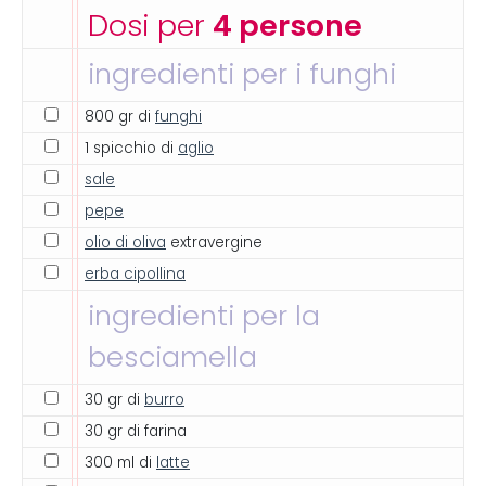
Dosi per
4 persone
ingredienti per i funghi
800 gr di
funghi
1 spicchio di
aglio
sale
pepe
olio di oliva
extravergine
erba cipollina
ingredienti per la
besciamella
30 gr di
burro
30 gr di farina
300 ml di
latte