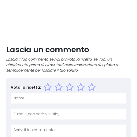
Lascia un commento
Lascia il tuo commento se hai provato la ricetta, se vuoi un
chiarimento prima di cimentarti nella realizzazione del piatto o
semplicemente per lasciare il tuo saluto.
Vota la ricetta:
Nome
E-mai
Sito 
Comm