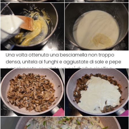
Una volta ottenuta una besciamella non troppo
densa, unitela ai funghi e aggiustate di sale e pepe
e aggiungete, se volete, un po' di erba cipollina.