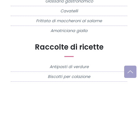
Glossario gastronomico
Cavatelli
Frittata di maccheroni al salame
Amatriciana gialla
Raccolte di ricette
Antipasti di verdure
Biscotti per colazione
Cornetti fatti in casa
Crostatine di mele
Le immagini e le ricette di cucina pubblicate sul sito sono di proprietà di
Flavia
Imperatore
e sono protette dalla legge sul diritto d'autore n. 633/1941 e successive
modifiche.
Misya.info è un sito della
Misya S.r.l. unipersonale
- P.IVA 07248321213 - Napoli -
Leggi la
Privacy Policy