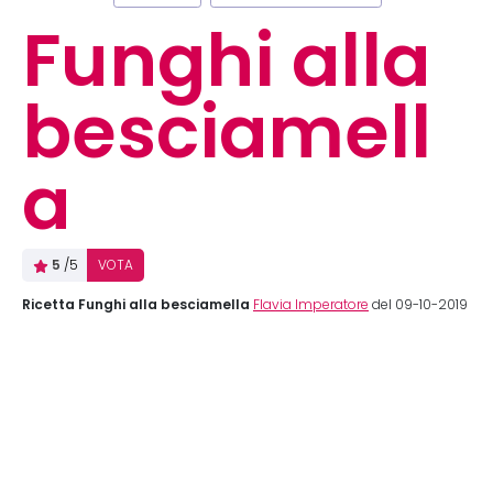
Funghi alla
besciamell
a
5
/5
VOTA
Ricetta Funghi alla besciamella
Flavia Imperatore
del 09-10-2019