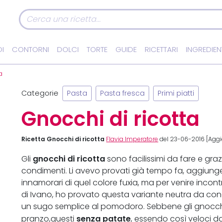
I
CONTORNI
DOLCI
TORTE
GUIDE
RICETTARI
INGREDIEN
a
Categorie
Pasta
Pasta fresca
Primi piatti
Gnocchi di ricotta
Ricetta Gnocchi di ricotta
Flavia Imperatore
del 23-06-2016 [Aggi
gnocchi di ricotta
Gli
sono facilissimi da fare e graz
condimenti. Li avevo provati già tempo fa, aggiung
innamorari di quel colore fuxia, ma per venire incont
di Ivano, ho provato questa variante neutra da cond
un sugo semplice al pomodoro. Sebbene gli gnocch
senza patate
pranzo,questi
, essendo così veloci d