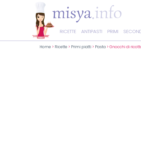
RICETTE
ANTIPASTI
PRIMI
SECOND
Home
>
Ricette
>
Primi piatti
>
Pasta
> Gnocchi di ricott