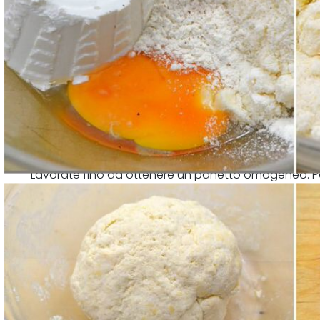
Lavorate fino ad ottenere un panetto omogeneo. Po
dei cordoncini con l'impasto e tagliateli a tocchetti 