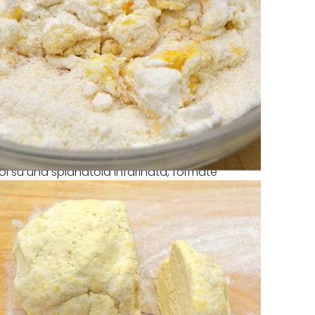
i su una spianatoia infarinata, formate
di circa 2 cm.