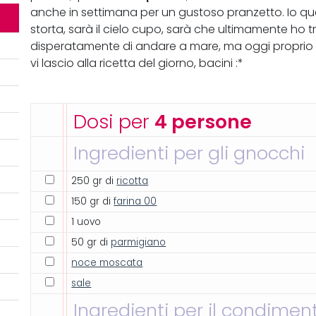
anche in settimana per un gustoso pranzetto. Io qu
storta, sarà il cielo cupo, sarà che ultimamente ho t
disperatamente di andare a mare, ma oggi proprio 
vi lascio alla ricetta del giorno, bacini :*
Dosi per
4 persone
Ingredienti per gli gnocchi
250 gr di
ricotta
150 gr di
farina 00
1 uovo
50 gr di
parmigiano
noce moscata
sale
Ingredienti per il condimen