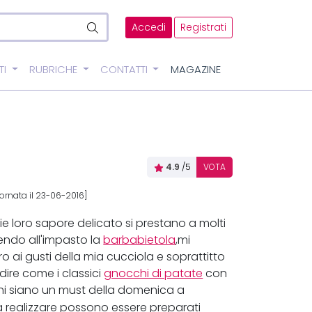
Accedi
Registrati
TI
RUBRICHE
CONTATTI
MAGAZINE
4.9
/5
VOTA
ornata il 23-06-2016]
ie loro sapore delicato si prestano a molti
endo all'impasto la
barbabietola
,mi
ro ai gusti della mia cucciola e soprattitto
ire come i classici
gnocchi di patate
con
i siano un must della domenica a
a realizzare possono essere preparati