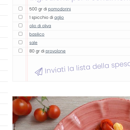
500 gr di
pomodorini
1 spicchio di
aglio
olio di oliva
basilico
sale
80 gr di
provolone
Inviati la lista della spes