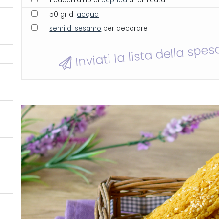
1 cucchiaino di
paprica
affumicata
50 gr di
acqua
semi di sesamo
per decorare
Inviati la lista della spes