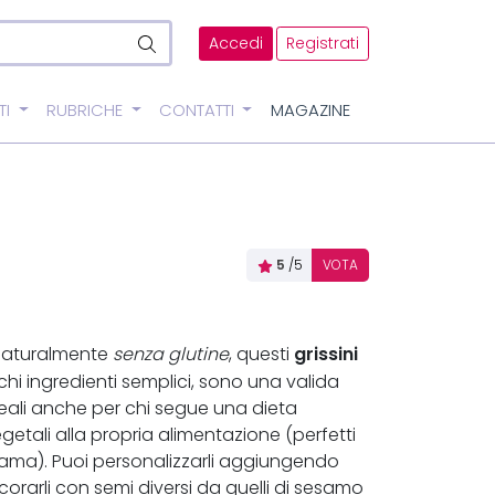
Accedi
Registrati
TI
RUBRICHE
CONTATTI
MAGAZINE
5
/5
VOTA
grissini
 naturalmente
senza glutine
, questi
chi ingredienti semplici, sono una valida
 ideali anche per chi segue una dieta
etali alla propria alimentazione (perfetti
i ama). Puoi personalizzarli aggiungendo
orarli con semi diversi da quelli di sesamo