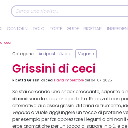
I
CONTORNI
DOLCI
TORTE
GUIDE
RICETTARI
INGREDIEN
 di ceci
Categorie
Antipasti sfiziosi
Vegane
Grissini di ceci
Ricetta Grissini di ceci
Flavia Imperatore
del 04-07-2025
Se stai cercando uno snack croccante, saporito e
di ceci
sono la soluzione perfetta. Realizzati con po
alternativa ai classici grissini di farina di frumento,
vegana
o vuole aggiungere un tocco di proteine veg
per esempio per far apprezzare i legumi a chi non l
erbe aromatiche per un tocco di sapore in più, e dec