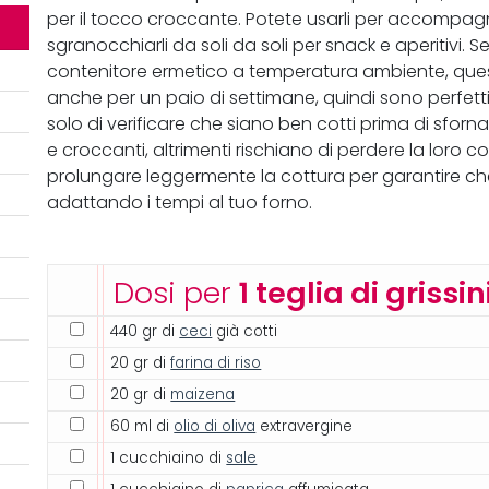
per il tocco croccante. Potete usarli per accomp
sgranocchiarli da soli da soli per snack e aperitivi.
contenitore ermetico a temperatura ambiente, que
anche per un paio di settimane, quindi sono perfetti
solo di verificare che siano ben cotti prima di sfor
e croccanti, altrimenti rischiano di perdere la loro 
prolungare leggermente la cottura per garantire che 
adattando i tempi al tuo forno.
Dosi per
1 teglia di grissin
440 gr di
ceci
già cotti
20 gr di
farina di riso
20 gr di
maizena
60 ml di
olio di oliva
extravergine
1 cucchiaino di
sale