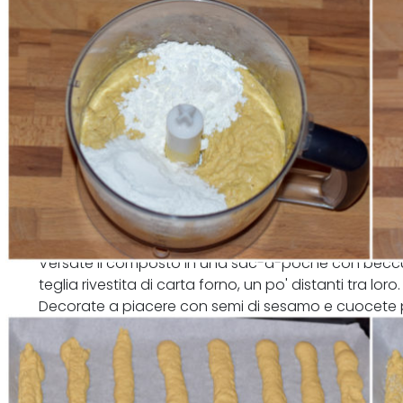
Versate il composto in una sac-à-poche con beccucci
teglia rivestita di carta forno, un po' distanti tra loro.
Decorate a piacere con semi di sesamo e cuocete pe
forno statico preriscaldato a 200°C.