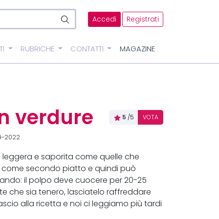
Accedi
Registrati
TI
RUBRICHE
CONTATTI
MAGAZINE
on verdure
5
/5
VOTA
09-2022
a leggera e saporita come quelle che
o come secondo piatto e quindi può
ndo: il polpo deve cuocere per 20-25
te che sia tenero, lasciatelo raffreddare
scio alla ricetta e noi ci leggiamo più tardi