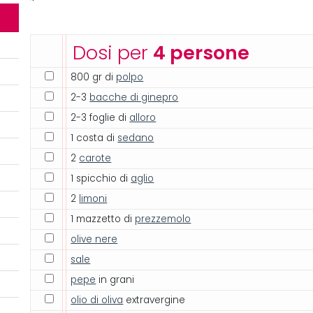
Dosi per
4 persone
800 gr di
polpo
2-3
bacche di ginepro
2-3 foglie di
alloro
1 costa di
sedano
2
carote
1 spicchio di
aglio
2
limoni
1 mazzetto di
prezzemolo
olive nere
sale
pepe
in grani
olio di oliva
extravergine