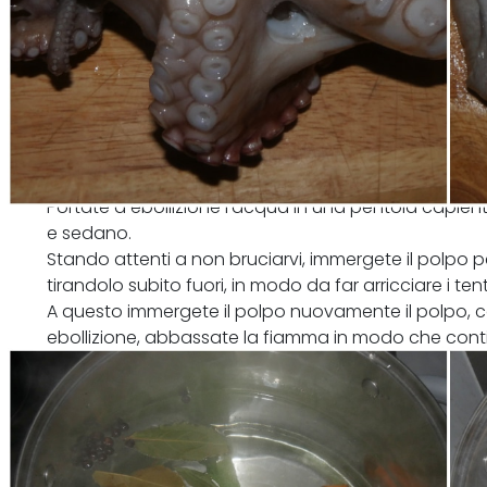
Portate a ebollizione l'acqua in una pentola capient
e sedano.
Stando attenti a non bruciarvi, immergete il polpo p
tirandolo subito fuori, in modo da far arricciare i tent
A questo immergete il polpo nuovamente il polpo, c
ebollizione, abbassate la fiamma in modo che cont
per circa 40-45 minuti a fiamma bassa prima di scol