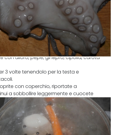
e con alloro, pepe, ginepro, cipolla, carota
er 3 volte tenendolo per la testa e
acoli.
oprite con coperchio, riportate a
inui a sobbollire leggermente e cuocete
are e lasciar raffreddare.