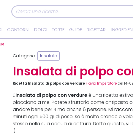
I
CONTORNI
DOLCI
TORTE
GUIDE
RICETTARI
INGREDIEN
ure
Categorie
Insalate
Insalata di polpo c
Ricetta Insalata di polpo con verdure
Flavia Imperatore
del 14-
insalata di polpo con verdure
L'
è una ricetta estiv
piacciono a me. Potete sfruttarla come antipasto 
andare bene per 4 ma anche 6 persone. Mi raccoma
minuti ogni 500 gr di peso: se è molto grande e vole
stesso nella sua acqua di cottura. Detto questo, vi la
;)