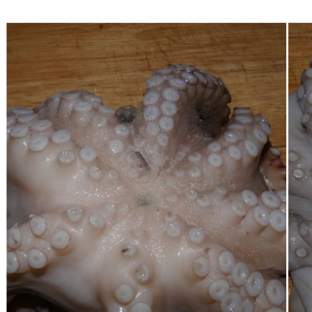
Innanzitutto pulite il polpo (
qui la guida
per farlo al 