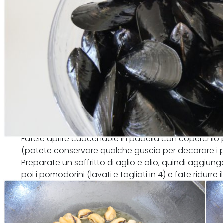
Fatele aprire cuocendole in padella con coperchio p
(potete conservare qualche guscio per decorare i piat
Preparate un soffritto di aglio e olio, quindi aggiung
poi i pomodorini (lavati e tagliati in 4) e fate ridurre 
invece il basilico.