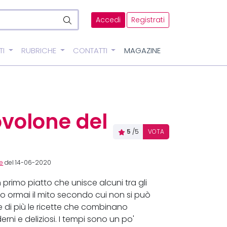
Accedi
Registrati
TI
RUBRICHE
CONTATTI
MAGAZINE
ovolone del
5
/5
VOTA
re
del 14-06-2020
primo piatto che unisce alcuni tra gli
to ormai il mito secondo cui non si può
 di più le ricette che combinano
ni e deliziosi. I tempi sono un po'