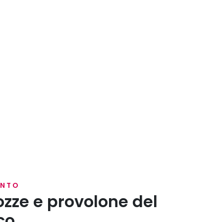
ENTO
ozze e provolone del
co