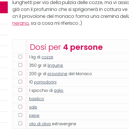
lunghetti per via della pulizia delle cozze, ma vi assicu
già con il profumino che si sprigionerà in cottura 
cn il provolone del monaco forma una cremina deliz
nerano
, sa a cosa mi riferisco ;)
Dosi per
4 persone
1 kg di
cozze
350 gr di
linguine
200 gr di
provolone
del Monaco
10
pomodorini
1 spicchio di
aglio
basilico
sale
pepe
olio di oliva
extravergine