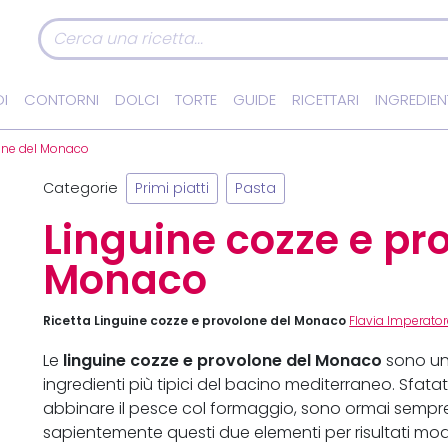
I
CONTORNI
DOLCI
TORTE
GUIDE
RICETTARI
INGREDIEN
lone del Monaco
Categorie
Primi piatti
Pasta
Linguine cozze e pr
Monaco
Ricetta Linguine cozze e provolone del Monaco
Flavia Imperato
linguine cozze e provolone del Monaco
Le
sono un 
ingredienti più tipici del bacino mediterraneo. Sfata
abbinare il pesce col formaggio, sono ormai sempre
sapientemente questi due elementi per risultati moder