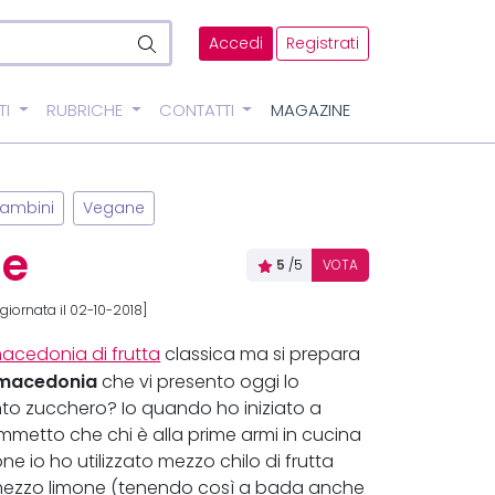
Accedi
Registrati
TI
RUBRICHE
CONTATTI
MAGAZINE
bambini
Vegane
le
5
/5
VOTA
giornata il 02-10-2018]
acedonia di frutta
classica ma si prepara
 macedonia
che vi presento oggi lo
to zucchero? Io quando ho iniziato a
etto che chi è alla prime armi in cucina
ne io ho utilizzato mezzo chilo di frutta
 mezzo limone (tenendo così a bada anche