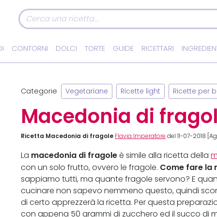
I
CONTORNI
DOLCI
TORTE
GUIDE
RICETTARI
INGREDIEN
Categorie
Vegetariane
Ricette light
Ricette per 
Macedonia di frago
Ricetta Macedonia di fragole
Flavia Imperatore
del 11-07-2018 [Ag
macedonia di fragole
La
è simile alla ricetta della
m
Come fare la
con un solo frutto, ovvero le fragole.
sappiamo tutti, ma quante fragole servono? E quan
cucinare non sapevo nemmeno questo, quindi scomm
di certo apprezzerà la ricetta. Per questa preparazio
con appena 50 grammi di zucchero ed il succo di