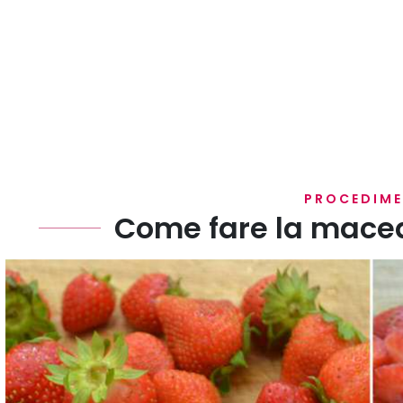
PROCEDIM
Come fare la maced
Lavate le fragole, privatele del picciolo e tagliatele