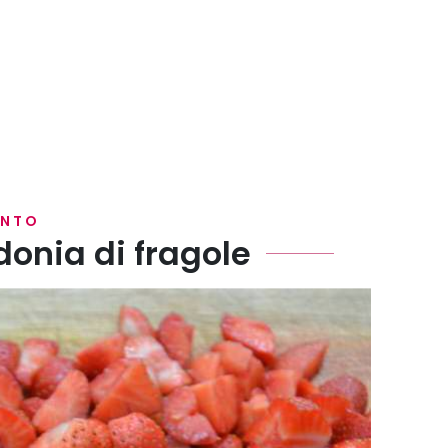
ENTO
onia di fragole
 a pezzetti non troppo grandi .