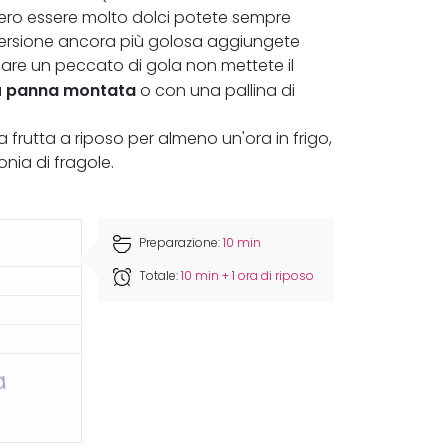
sero essere molto dolci potete sempre
 versione ancora più golosa aggiungete
fare un peccato di gola non mettete il
panna montata
a
o con una pallina di
a frutta a riposo per almeno un'ora in frigo,
nia di fragole.
Preparazione:
10 min
Totale:
10 min + 1 ora di riposo
a