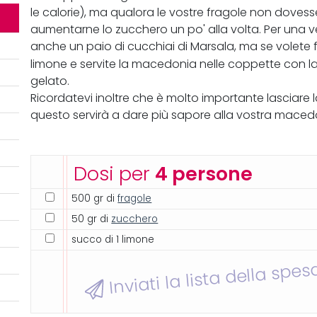
le calorie), ma qualora le vostre fragole non doves
aumentarne lo zucchero un po' alla volta. Per una
anche un paio di cucchiai di Marsala, ma se volete 
limone e servite la macedonia nelle coppette con l
gelato.
Ricordatevi inoltre che è molto importante lasciare l
questo servirà a dare più sapore alla vostra macedo
Dosi per
4 persone
500 gr di
fragole
50 gr di
zucchero
succo di 1 limone
Inviati la lista della spes