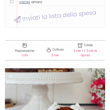
cacao
amaro
Inviati la lista della spesa
Totale:
Cottura:
Preparazione:
3 ore + 1-2 ore di
1 ora
2 ore
riposo