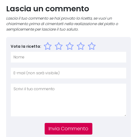
Lascia un commento
Lascia il tuo commento se hai provato la ricetta, se vuoi un
chiarimento prima di cimentarti nella realizzazione del piatto o
semplicemente per lasciare il tuo saluto.
Vota la ricetta:
Nome
E-mai
Sito 
Comm