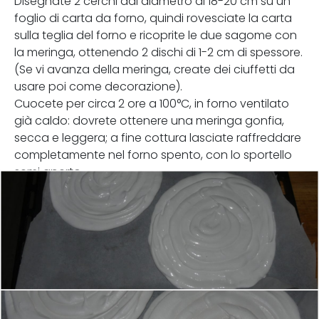
Disegnate 2 cerchi dal diametro di 18-20 cm su un
foglio di carta da forno, quindi rovesciate la carta
sulla teglia del forno e ricoprite le due sagome con
la meringa, ottenendo 2 dischi di 1-2 cm di spessore.
(Se vi avanza della meringa, create dei ciuffetti da
usare poi come decorazione).
Cuocete per circa 2 ore a 100°C, in forno ventilato
già caldo: dovrete ottenere una meringa gonfia,
secca e leggera; a fine cottura lasciate raffreddare
completamente nel forno spento, con lo sportello
semi aperto.