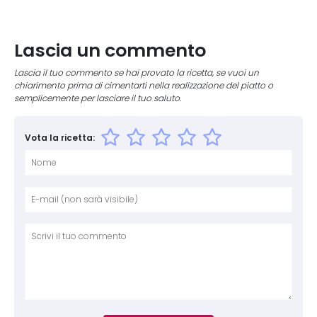
Lascia un commento
Lascia il tuo commento se hai provato la ricetta, se vuoi un
chiarimento prima di cimentarti nella realizzazione del piatto o
semplicemente per lasciare il tuo saluto.
Vota la ricetta:
Nome
E-mai
Sito 
Comm