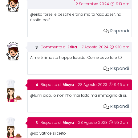
2 Settembre 2024
9:13 am
@erika forse le pesche erano molto “acquose”, hai
risolto poi?
Rispondi
Erika
Commento di
7 Agosto 2024
9:10 pm
A me è rimasta troppo liquida! Come devo fare 🙁
Rispondi
Misya
Risposta di
28 Agosto 2023
9:46 am
@lumi ciao, io non l’ho mai fatto ma immagino di si.
Rispondi
Misya
Risposta di
28 Agosto 2023
9:32 am
@salvatrice si certo