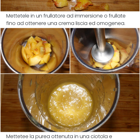
Mettetele in un frullatore ad immersione o frullate
fino ad ottenere una crema liscia ed omogenea.
Mettetee la purea ottenuta in una ciotola e