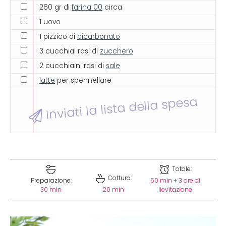
260 gr di
farina 00
circa
1 uovo
1 pizzico di
bicarbonato
3 cucchiai rasi di
zucchero
2 cucchiaini rasi di
sale
latte
per spennellare
Inviati la lista della spesa
Totale:
Cottura:
Preparazione:
50 min + 3 ore di
30 min
20 min
lievitazione