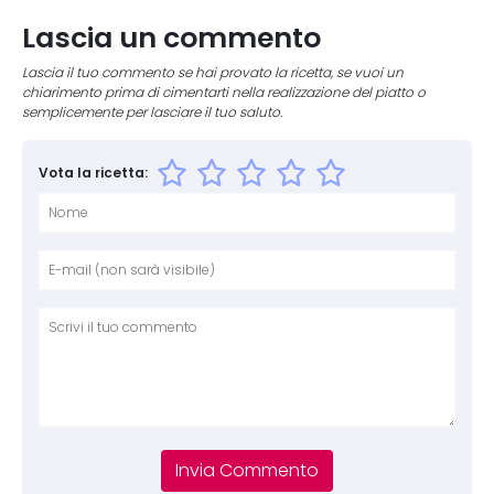
Lascia un commento
Lascia il tuo commento se hai provato la ricetta, se vuoi un
chiarimento prima di cimentarti nella realizzazione del piatto o
semplicemente per lasciare il tuo saluto.
Vota la ricetta:
Nome
E-mai
Sito 
Comm