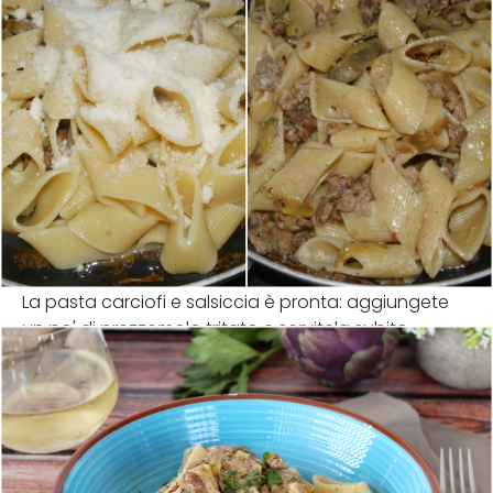
La pasta carciofi e salsiccia è pronta: aggiungete
un po' di prezzemolo tritato e servitela subito.