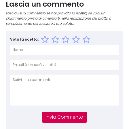
Lascia un commento
Lascia il tuo commento se hai provato la ricetta, se vuoi un
chiarimento prima di cimentarti nella realizzazione del piatto o
semplicemente per lasciare il tuo saluto.
Vota la ricetta:
Nome
E-mai
Sito 
Comm