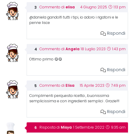
elisa
Commento di
4 Giugno 2025
1:13 pm
@daniela gandolfi tutti i tipi, io adoro i rigatoni e le
penne lisce
Rispondi
Angela
Commento di
18 Luglio 2023
1:43 pm
Ottimo primo 😋😋
Rispondi
Elisa
Commento di
15 Aprile 2023
7:49 pm
Complimenti perquesta ricetta , buonissima
semplicissima e con ingredienti semplici . Grazie!!!
Rispondi
Misya
Risposta di
1 Settembre 2022
9:35 am