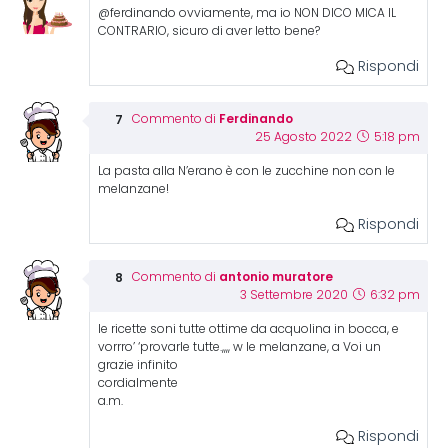
@ferdinando ovviamente, ma io NON DICO MICA IL
CONTRARIO, sicuro di aver letto bene?
Rispondi
Ferdinando
Commento di
25 Agosto 2022
5:18 pm
La pasta alla N’erano è con le zucchine non con le
melanzane!
Rispondi
antonio muratore
Commento di
3 Settembre 2020
6:32 pm
le ricette soni tutte ottime da acquolina in bocca, e
vorrro’ ‘provarle tutte.,,,, w le melanzane, a Voi un
grazie infinito
cordialmente
a.m.
Rispondi