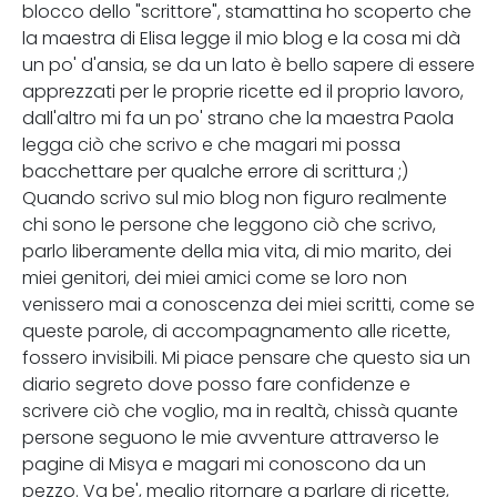
blocco dello "scrittore", stamattina ho scoperto che
la maestra di Elisa legge il mio blog e la cosa mi dà
un po' d'ansia, se da un lato è bello sapere di essere
apprezzati per le proprie ricette ed il proprio lavoro,
dall'altro mi fa un po' strano che la maestra Paola
legga ciò che scrivo e che magari mi possa
bacchettare per qualche errore di scrittura ;)
Quando scrivo sul mio blog non figuro realmente
chi sono le persone che leggono ciò che scrivo,
parlo liberamente della mia vita, di mio marito, dei
miei genitori, dei miei amici come se loro non
venissero mai a conoscenza dei miei scritti, come se
queste parole, di accompagnamento alle ricette,
fossero invisibili. Mi piace pensare che questo sia un
diario segreto dove posso fare confidenze e
scrivere ciò che voglio, ma in realtà, chissà quante
persone seguono le mie avventure attraverso le
pagine di Misya e magari mi conoscono da un
pezzo. Va be', meglio ritornare a parlare di ricette,