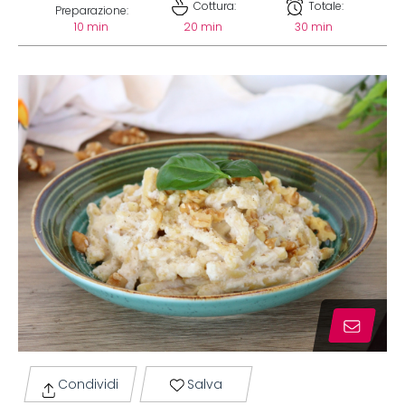
Cottura:
Totale:
Preparazione:
10 min
20 min
30 min
Condividi
Salva