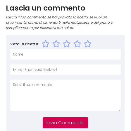
Lascia un commento
Lascia il tuo commento se hai provato la ricetta, se vuoi un
chiarimento prima di cimentarti nella realizzazione del piatto o
semplicemente per lasciare il tuo saluto.
Vota la ricetta:
Nome
E-mai
Sito 
Comm