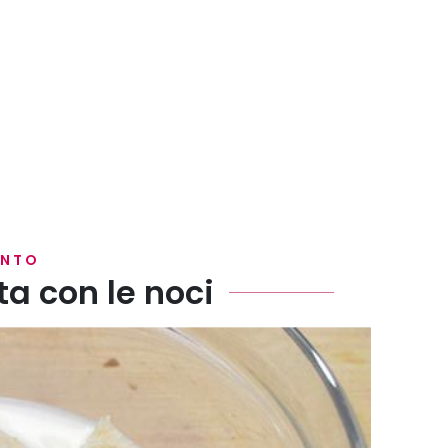
ENTO
a con le noci
l latte.