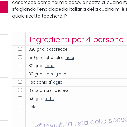
casarecce come nel mio caso.Le ricette di cucina ita
sfogliando l'enciclopedia italiana della cucina mi è
quale ricetta toccherà :P
Ingredienti per 4 persone
320 gr di casarecce
150 gr di gherigli di
noci
30 gr di
pane
30 gr di
parmigiano
1 spicchio d'
aglio
3 cucchiai di olio evo
140 gr di
latte
sale
Inviati la lista della spes