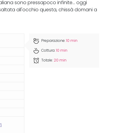
liana sono pressapoco infinite... oggi
 saltata all'occhio questa, chissà domani a
Preparazione:
10 min
Cottura:
10 min
Totale:
20 min
a