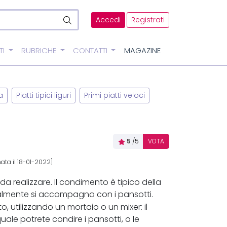
Accedi
Registrati
TI
RUBRICHE
CONTATTI
MAGAZINE
a
Piatti tipici liguri
Primi piatti veloci
5
/5
VOTA
ata il 18-01-2022]
da realizzare. Il condimento è tipico della
ralmente si accompagna con i pansotti.
, utilizzando un mortaio o un mixer: il
uale potrete condire i pansotti, o le