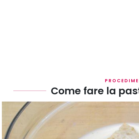
PROCEDIM
Come fare la past
Fate ammorbidire le fette di pane in una ciotola con i