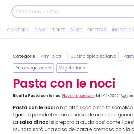
I
CONTORNI
DOLCI
TORTE
GUIDE
RICETTARI
INGREDIEN
Categorie
Primi piatti
Cucina tipica italiana
Past
Primi vegetariani
Vegetariane
Pasta con le noci
Ricetta Pasta con le noci
Flavia Imperatore
del 11-12-2007 [Aggiorn
Pasta con le noci
è n piatto ricco e molto semplice 
liguria e prende il nome di sarsa de noxe che gene
salsa di noci
La
si prepara a crudo così come il pesto
risultato sarà una salsa delicata e cremosa con la q