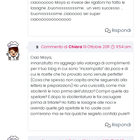
ciaooooooo Misya..io invece dei rigatoni ho fatto le
lasagne…buonissssssssime… un vero successo …
buonissssssime…ciaooooo sei super
ciaoooooooooooooo
Rispondi
Chiara
Commento di
19 Ottobre 2011
11:54 am
Ciao Misya,
innanzitutto mi aggrego alla valanga di complimenti
per il tuo blog in cui sono “inciampata” da poco e di
cui le ricette che ho provato sono venute perfette!
(Cosa che spesso non capita anche seguendo alla
lettera le preparazioni) Ho una curiosità, come mai
sbollenti le noci prima dell’utilizzo? Compri quelle da
spellare? E dopo la sbollentatura le fai asciugare
prima di tritarle? Ho fatto le lasagne alle noci e
avendo quelle già spellate le ho usate così
com’erano ma se hai qualche segreto confida pure!!!
Rispondi