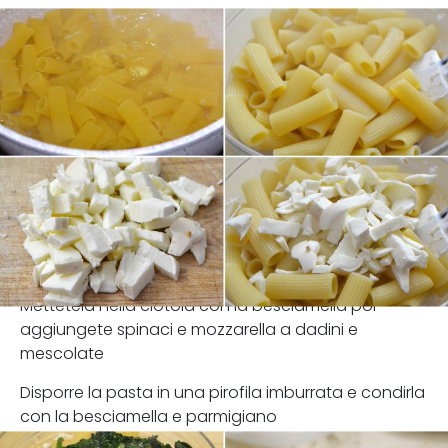
Mettetela nella ciotola con la besciamella poi
aggiungete spinaci e mozzarella a dadini e
mescolate
Disporre la pasta in una pirofila imburrata e condirla
con la besciamella e parmigiano