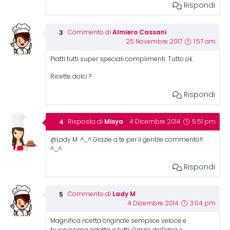
Rispondi
Almiero Cassani
Commento di
25 Novembre 2017
1:57 am
Piatti tutti super speciali complimenti. Tutto ok .
Ricette dolci ?
Rispondi
Misya
Risposta di
4 Dicembre 2014
5:51 pm
@Lady M: ^_^ Grazie a te per il gentile commento!!
^_^
Rispondi
Lady M
Commento di
4 Dicembre 2014
3:04 pm
Magnifica ricetta originale semplice veloce e