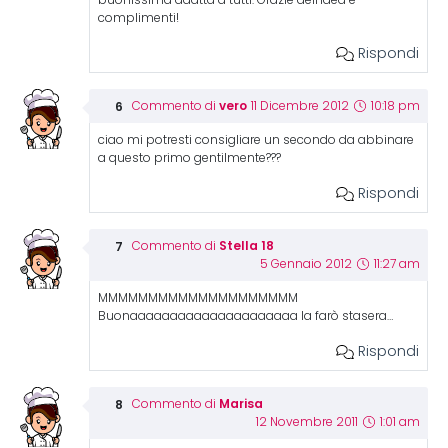
buonissima adatta a tutti. Grazie dell’idea e
complimenti!
Rispondi
vero
Commento di
11 Dicembre 2012
10:18 pm
ciao mi potresti consigliare un secondo da abbinare
a questo primo gentilmente???
Rispondi
Stella 18
Commento di
5 Gennaio 2012
11:27 am
MMMMMMMMMMMMMMMMMMMM
Buonaaaaaaaaaaaaaaaaaaaaa la farò stasera…
Rispondi
Marisa
Commento di
12 Novembre 2011
1:01 am