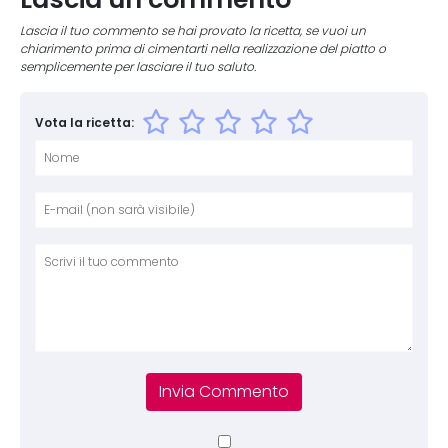
Lascia il tuo commento se hai provato la ricetta, se vuoi un
chiarimento prima di cimentarti nella realizzazione del piatto o
semplicemente per lasciare il tuo saluto.
Vota la ricetta:
Nome
E-mai
Sito 
Comm