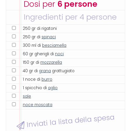
Dosi per
6 persone
Ingredienti per 4 persone
250 gr di rigatoni
250 gr di
spinaci
300 ml di
besciamella
60 gr gherigli di
noci
150 gr di
mozzarella
40 gr di
grana
grattugiato
1 noce di
burro
1 spicchio di
aglio
sale
noce moscata
Inviati la lista della spesa