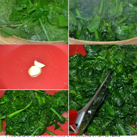
Preparare la
besciamella
e metterla in un'ampia