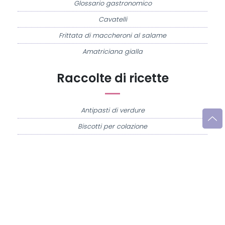
Glossario gastronomico
Cavatelli
Frittata di maccheroni al salame
Amatriciana gialla
Raccolte di ricette
Antipasti di verdure
Biscotti per colazione
Cornetti fatti in casa
Crostatine di mele
Le immagini e le ricette di cucina pubblicate sul sito sono di proprietà di
Flavia
Imperatore
e sono protette dalla legge sul diritto d'autore n. 633/1941 e successive
modifiche.
Misya.info è un sito della
Misya S.r.l. unipersonale
- P.IVA 07248321213 - Napoli -
Leggi la
Privacy Policy