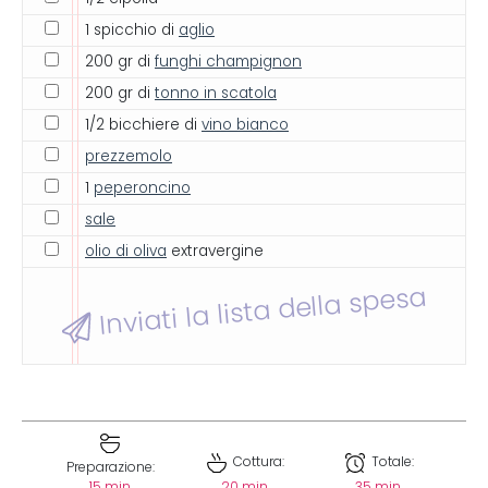
1 spicchio di
aglio
200 gr di
funghi champignon
200 gr di
tonno in scatola
1/2 bicchiere di
vino bianco
prezzemolo
1
peperoncino
sale
olio di oliva
extravergine
Inviati la lista della spesa
Cottura:
Totale:
Preparazione:
15 min
20 min
35 min