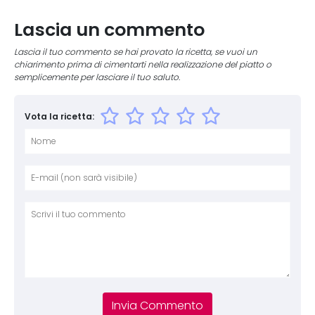
Lascia un commento
Lascia il tuo commento se hai provato la ricetta, se vuoi un
chiarimento prima di cimentarti nella realizzazione del piatto o
semplicemente per lasciare il tuo saluto.
Vota la ricetta:
Nome
E-mai
Sito 
Comm