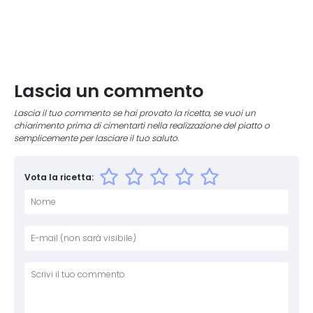
Lascia un commento
Lascia il tuo commento se hai provato la ricetta, se vuoi un
chiarimento prima di cimentarti nella realizzazione del piatto o
semplicemente per lasciare il tuo saluto.
Vota la ricetta:
Nome
E-mai
Sito 
Comm