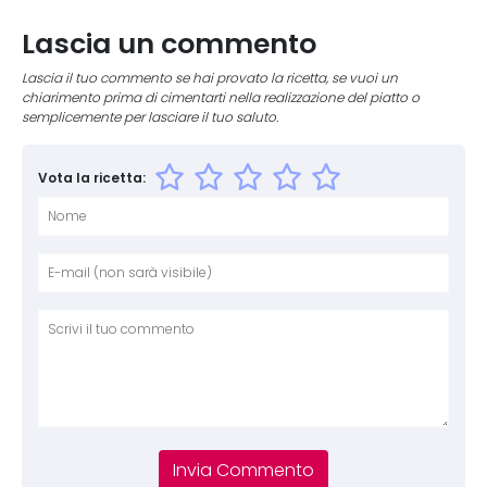
Lascia un commento
Lascia il tuo commento se hai provato la ricetta, se vuoi un
chiarimento prima di cimentarti nella realizzazione del piatto o
semplicemente per lasciare il tuo saluto.
Vota la ricetta:
Nome
E-mai
Sito 
Comm