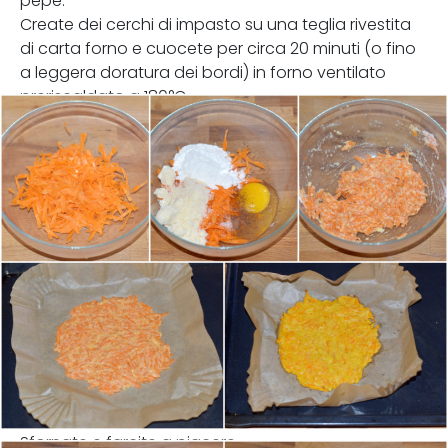
pepe.
Create dei cerchi di impasto su una teglia rivestita
di carta forno e cuocete per circa 20 minuti (o fino
a leggera doratura dei bordi) in forno ventilato
preriscaldato a 180°C.
Sfornate e farcite a piacere.