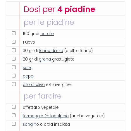
Dosi per
4 piadine
per le piadine
100 gr di
carote
1 uovo
30 gr di
farina di riso
(o altra farina)
20 gr di
grana
grattugiato
sale
pepe
olio di oliva
extravergine
per farcire
affettato vegetale
formaggio Philadelphia
(anche vegetale)
songino
o altra insalata