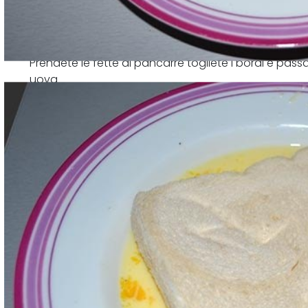
Prendete le fette di pancarrè togliete i bordi e pas
uova