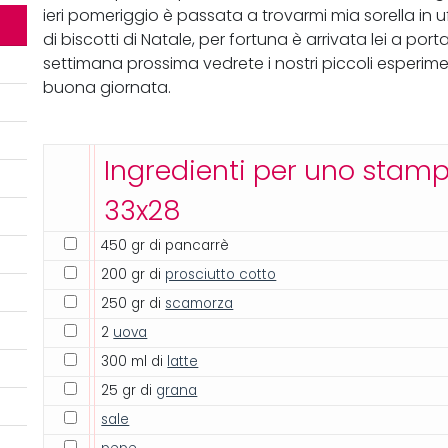
ieri pomeriggio è passata a trovarmi mia sorella in
di biscotti di Natale, per fortuna è arrivata lei a port
settimana prossima vedrete i nostri piccoli esperime
buona giornata.
Ingredienti per uno stam
33x28
450 gr di pancarrè
200 gr di
prosciutto cotto
250 gr di
scamorza
2
uova
300 ml di
latte
25 gr di
grana
sale