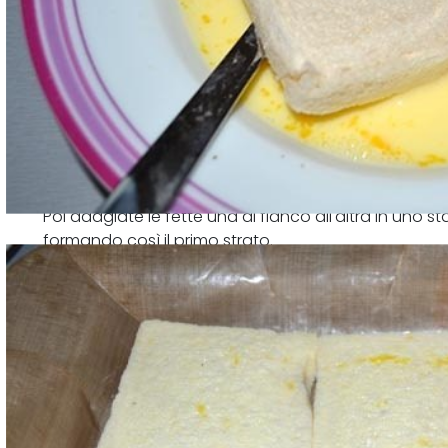
Poi adagiate le fette una di fianco all'altra in uno
formando così il primo strato.