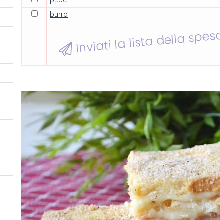
pepe
burro
Inviati la lista della spes