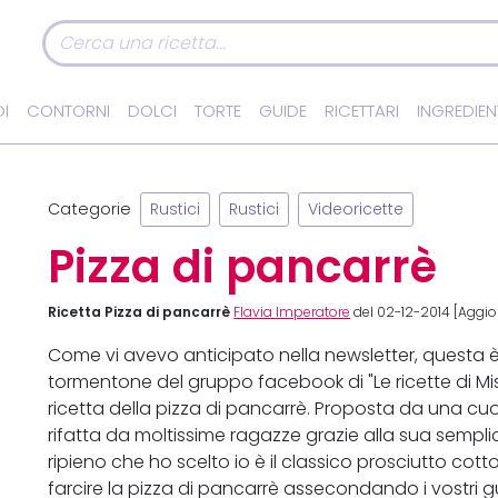
I
CONTORNI
DOLCI
TORTE
GUIDE
RICETTARI
INGREDIEN
Categorie
Rustici
Rustici
Videoricette
Pizza di pancarrè
Ricetta Pizza di pancarrè
Flavia Imperatore
del 02-12-2014 [Aggior
Come vi avevo anticipato nella newsletter, questa è
tormentone del gruppo facebook di "Le ricette di 
ricetta della pizza di pancarrè. Proposta da una cu
rifatta da moltissime ragazze grazie alla sua semplic
ripieno che ho scelto io è il classico prosciutto cott
farcire la pizza di pancarrè assecondando i vostri gus