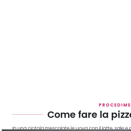
PROCEDIM
Come fare la pizz
In una ciotola mescolate le uova con il latte, sale e