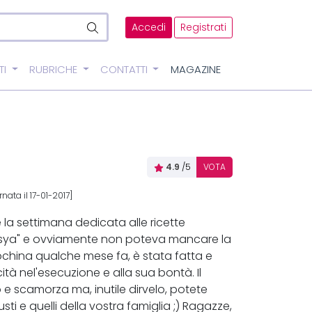
Accedi
Registrati
TI
RUBRICHE
CONTATTI
MAGAZINE
4.9
/5
VOTA
nata il 17-01-2017]
 la settimana dedicata alle ricette
Misya" e ovviamente non poteva mancare la
ochina qualche mese fa, è stata fatta e
ità nel'esecuzione e alla sua bontà. Il
o e scamorza ma, inutile dirvelo, potete
ti e quelli della vostra famiglia ;) Ragazze,