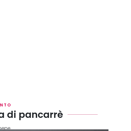
ENTO
a di pancarrè
 pepe