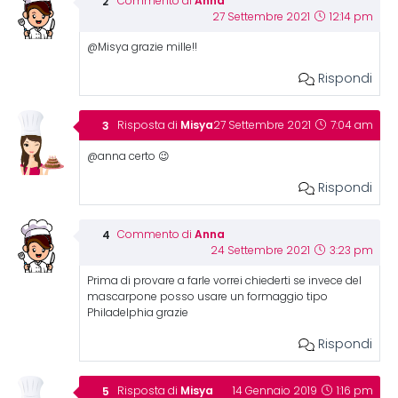
Anna
Commento di
27 Settembre 2021
12:14 pm
@Misya grazie mille!!
Rispondi
Misya
Risposta di
27 Settembre 2021
7:04 am
@anna certo 😉
Rispondi
Anna
Commento di
24 Settembre 2021
3:23 pm
Prima di provare a farle vorrei chiederti se invece del
mascarpone posso usare un formaggio tipo
Philadelphia grazie
Rispondi
Misya
Risposta di
14 Gennaio 2019
1:16 pm