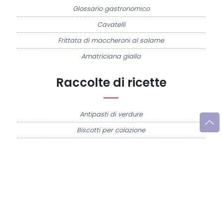
Glossario gastronomico
Cavatelli
Frittata di maccheroni al salame
Amatriciana gialla
Raccolte di ricette
Antipasti di verdure
Biscotti per colazione
Cornetti fatti in casa
Crostatine di mele
Le immagini e le ricette di cucina pubblicate sul sito sono di proprietà di
Flavia
Imperatore
e sono protette dalla legge sul diritto d'autore n. 633/1941 e successive
modifiche.
Misya.info è un sito della
Misya S.r.l. unipersonale
- P.IVA 07248321213 - Napoli -
Leggi la
Privacy Policy