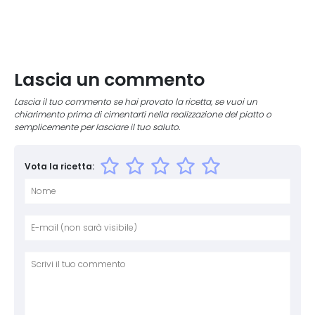
Lascia un commento
Lascia il tuo commento se hai provato la ricetta, se vuoi un
chiarimento prima di cimentarti nella realizzazione del piatto o
semplicemente per lasciare il tuo saluto.
Vota la ricetta:
Nome
E-mai
Sito 
Comm