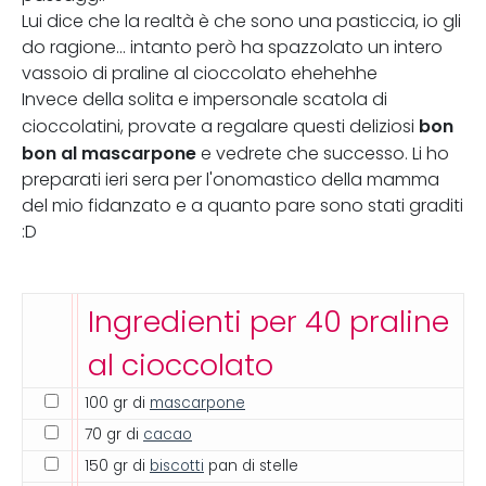
Lui dice che la realtà è che sono una pasticcia, io gli
do ragione... intanto però ha spazzolato un intero
vassoio di praline al cioccolato ehehehhe
Invece della solita e impersonale scatola di
bon
cioccolatini, provate a regalare questi deliziosi
bon al mascarpone
e vedrete che successo. Li ho
preparati ieri sera per l'onomastico della mamma
del mio fidanzato e a quanto pare sono stati graditi
:D
Ingredienti per 40 praline
al cioccolato
100 gr di
mascarpone
70 gr di
cacao
150 gr di
biscotti
pan di stelle