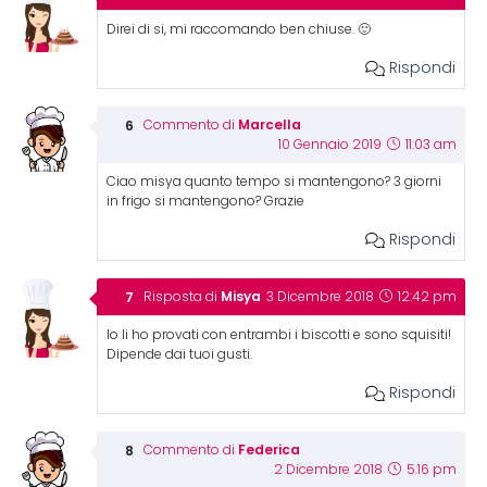
Direi di si, mi raccomando ben chiuse. 🙂
Rispondi
Marcella
Commento di
10 Gennaio 2019
11:03 am
Ciao misya quanto tempo si mantengono? 3 giorni
in frigo si mantengono? Grazie
Rispondi
Misya
Risposta di
3 Dicembre 2018
12:42 pm
Io li ho provati con entrambi i biscotti e sono squisiti!
Dipende dai tuoi gusti.
Rispondi
Federica
Commento di
2 Dicembre 2018
5:16 pm