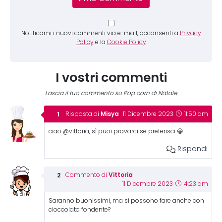
Notificami i nuovi commenti via e-mail, acconsenti a
Privacy
Policy
e la
Cookie Policy
I vostri commenti
Lascia il tuo commento su Pop corn di Natale
Misya
Risposta di
11 Dicembre 2023
11:50 am
ciao @vittoria, sì puoi provarci se preferisci 😀
Rispondi
Vittoria
Commento di
11 Dicembre 2023
4:23 am
Saranno buonissimi, ma si possono fare anche con
cioccolato fondente?