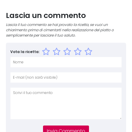
Lascia un commento
Lascia il tuo commento se hai provato la ricetta, se vuoi un
chiarimento prima di cimentarti nella realizzazione del piatto o
semplicemente per lasciare il tuo saluto.
Vota la ricetta:
Nome
E-mai
Sito 
Comm