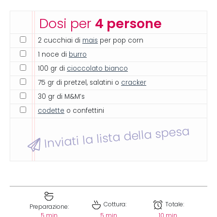
Dosi per
4 persone
2 cucchiai di
mais
per pop corn
1 noce di
burro
100 gr di
cioccolato bianco
75 gr di pretzel, salatini o
cracker
30 gr di M&M’s
codette
o confettini
Inviati la lista della spesa
Cottura:
Totale:
Preparazione:
5 min
5 min
10 min