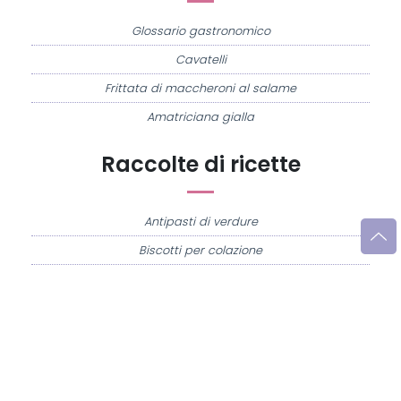
Glossario gastronomico
Cavatelli
Frittata di maccheroni al salame
Amatriciana gialla
Raccolte di ricette
Antipasti di verdure
Biscotti per colazione
Cornetti fatti in casa
Crostatine di mele
Le immagini e le ricette di cucina pubblicate sul sito sono di proprietà di
Flavia
Imperatore
e sono protette dalla legge sul diritto d'autore n. 633/1941 e successive
modifiche.
Misya.info è un sito della
Misya S.r.l. unipersonale
- P.IVA 07248321213 - Napoli -