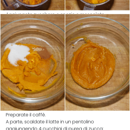
Aggiungete zucchero e spezie e mescolate.
Preparate il caffè.
A parte, scaldate il latte in un pentolino
aggiungendo 4 cucchiai di purea di zucca;