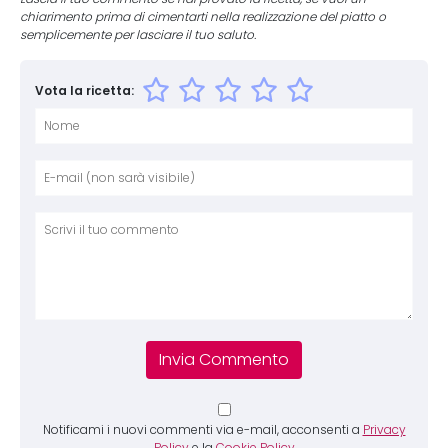
chiarimento prima di cimentarti nella realizzazione del piatto o
semplicemente per lasciare il tuo saluto.
Vota la ricetta:
Nome
E-mai
Sito 
Comm
Notificami i nuovi commenti via e-mail, acconsenti a
Privacy