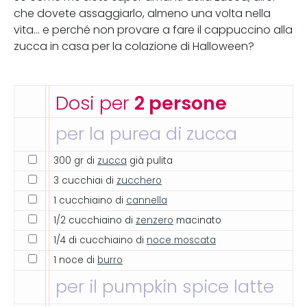
che dovete assaggiarlo, almeno una volta nella
vita... e perché non provare a fare il cappuccino alla
zucca in casa per la colazione di Halloween?
Dosi per
2 persone
per la purea di zucca
300 gr di
zucca
già pulita
3 cucchiai di
zucchero
1 cucchiaino di
cannella
1/2 cucchiaino di
zenzero
macinato
1/4 di cucchiaino di
noce moscata
1 noce di
burro
per il pumpkin spice latte