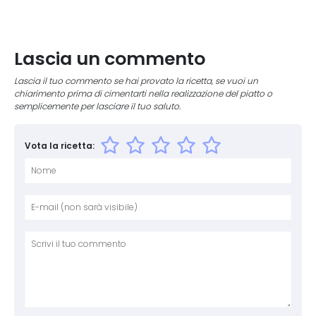
Lascia un commento
Lascia il tuo commento se hai provato la ricetta, se vuoi un
chiarimento prima di cimentarti nella realizzazione del piatto o
semplicemente per lasciare il tuo saluto.
Vota la ricetta:
Nome
E-mai
Sito 
Comm